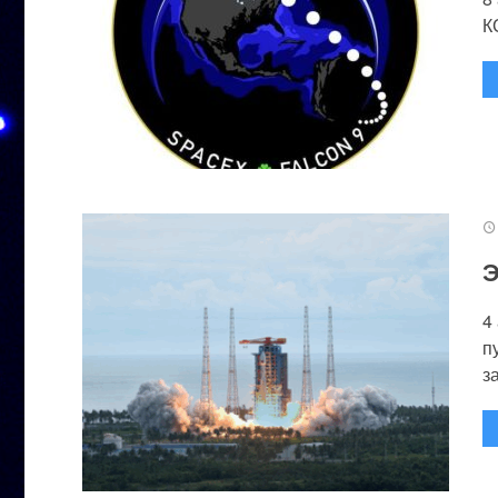
К
Э
4
п
за