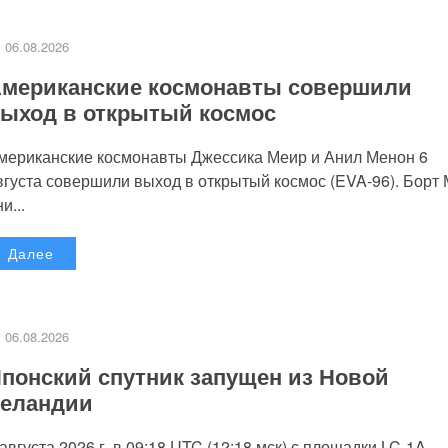
06.08.2026
мериканские космонавты совершили
ыход в открытый космос
мериканские космонавты Джессика Меир и Анил Менон 6
вгуста совершили выход в открытый космос (EVA-96). Борт
и...
Далее
06.08.2026
понский спутник запущен из Новой
еландии
 августа 2026 г. в 09:18 UTC (12:18 мск) с площадки LC-1A