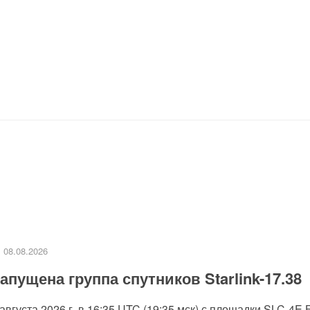
08.08.2026
апущена группа спутников Starlink-17.38
 августа 2026 г. в 16:35 UTC (19:35 мск) с площадки SLC-4E