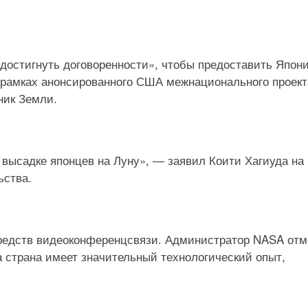
достигнуть договоренности», чтобы предоставить Япон
в рамках анонсированного США межнационального проект
ник Земли.
высадке японцев на Луну», — заявил Коити Хагиуда на
ьства.
едств видеоконференцсвязи. Администратор NASA отм
та страна имеет значительный технологический опыт,