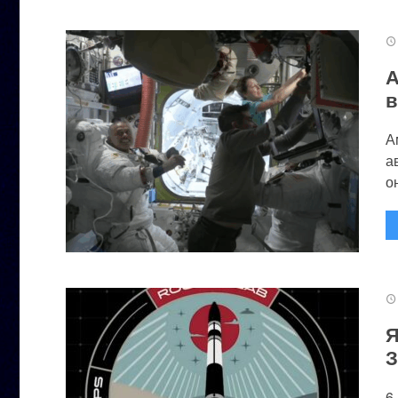
А
в
А
а
он
Я
З
6