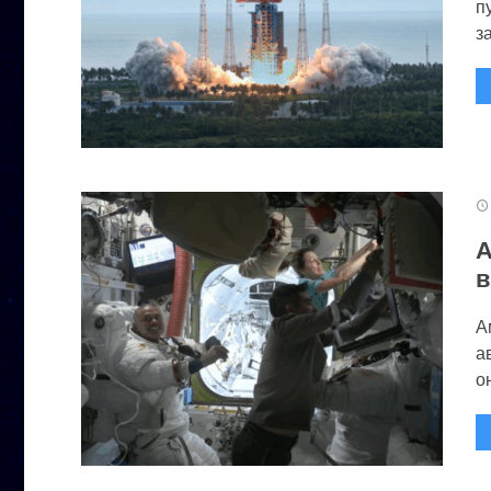
п
за
А
в
А
а
он