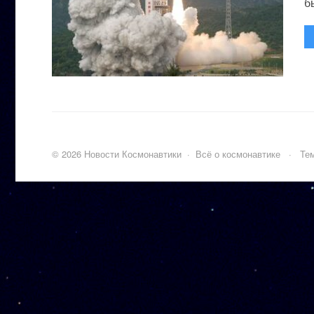
бы
©
2026
Новости Космонавтики
·
Всё о космонавтике
·
Тем