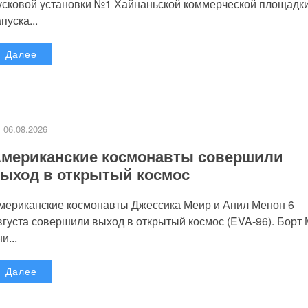
усковой установки №1 Хайнаньской коммерческой площадк
пуска...
Далее
06.08.2026
мериканские космонавты совершили
ыход в открытый космос
мериканские космонавты Джессика Меир и Анил Менон 6
вгуста совершили выход в открытый космос (EVA-96). Борт
и...
Далее