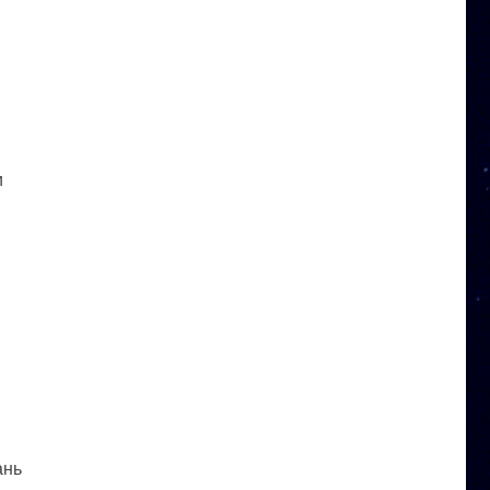
и
ань