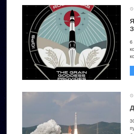
Я
З
6
к
к
Д
3
п