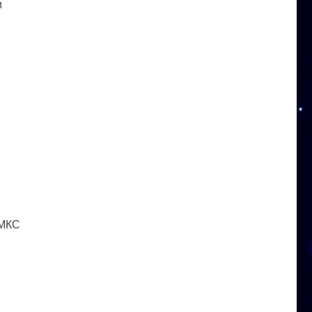
и
 МКС