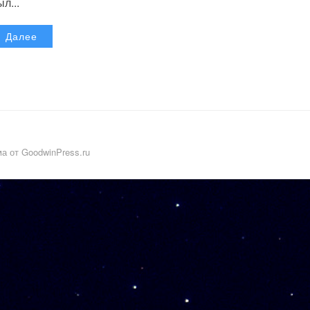
л...
Далее
а от GoodwinPress.ru