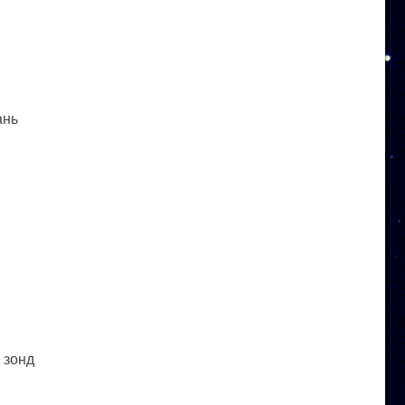
ань
 зонд