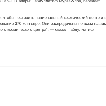
ан Гарыш Сапары” Габдуллатиф Мурзакулов, передает
о, чтобы построить национальный космический центр и 
ование 370 млн евро. Они распределены по всем наши
ного космического центра”, — сказал Габдуллатиф