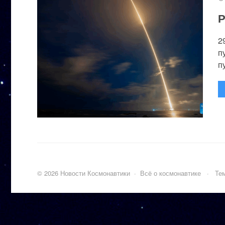
Р
2
п
п
©
2026
Новости Космонавтики
·
Всё о космонавтике
·
Тем