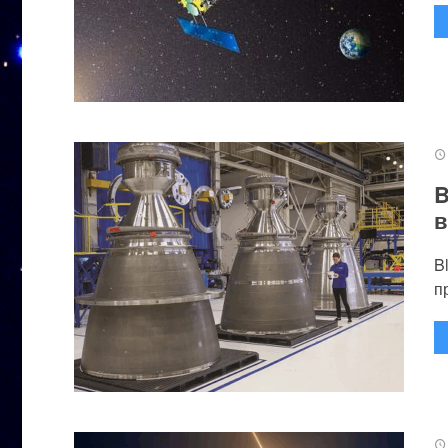
B
в
B
п