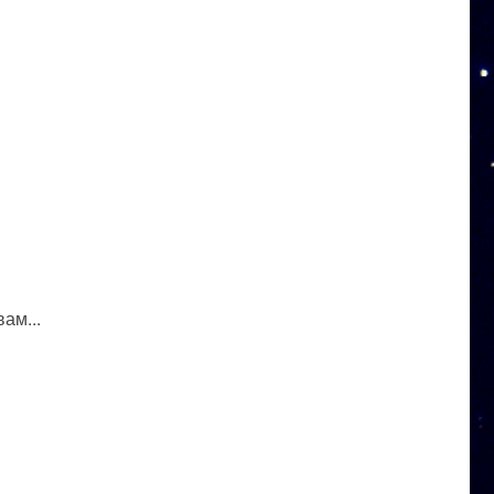
ам...