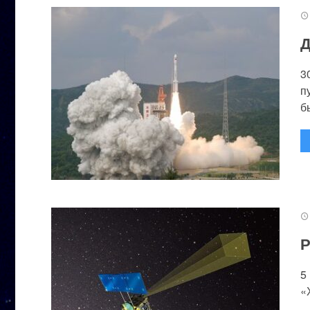
Д
3
п
бы
Р
5
«