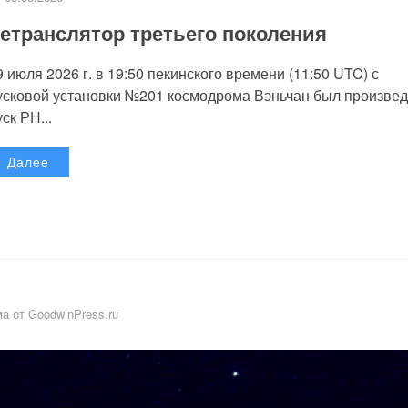
етранслятор третьего поколения
9 июля 2026 г. в 19:50 пекинского времени (11:50 UTC) с
усковой установки №201 космодрома Вэньчан был произве
уск РН...
Далее
а от GoodwinPress.ru