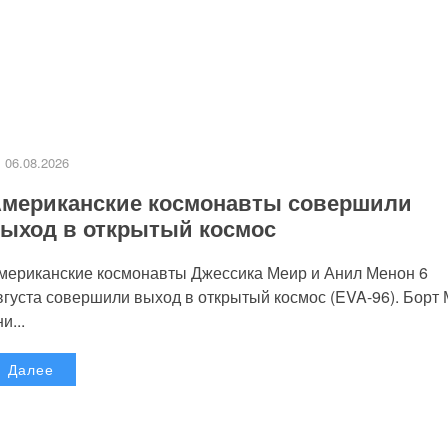
06.08.2026
мериканские космонавты совершили
ыход в открытый космос
мериканские космонавты Джессика Меир и Анил Менон 6
вгуста совершили выход в открытый космос (EVA-96). Борт
и...
Далее