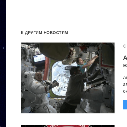
К ДРУГИМ НОВОСТЯМ
А
в
А
а
он