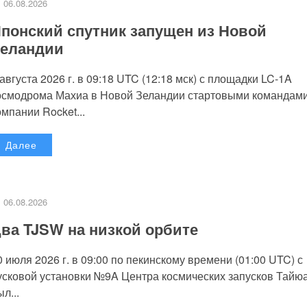
06.08.2026
понский спутник запущен из Новой
еландии
 августа 2026 г. в 09:18 UTC (12:18 мск) с площадки LC-1A
осмодрома Махиа в Новой Зеландии стартовыми командам
омпании Rocket...
Далее
06.08.2026
ва TJSW на низкой орбите
0 июля 2026 г. в 09:00 по пекинскому времени (01:00 UTC) с
усковой установки №9A Центра космических запусков Тайю
л...