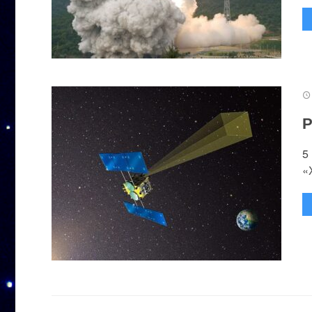
Р
5
«