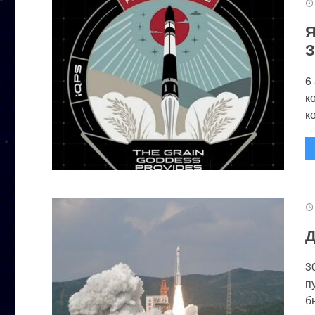
Я
З
6
к
к
Д
3
п
бы