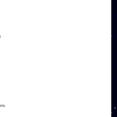
и
ань