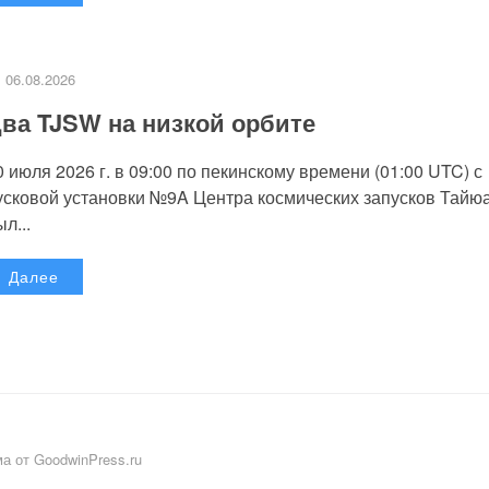
06.08.2026
ва TJSW на низкой орбите
0 июля 2026 г. в 09:00 по пекинскому времени (01:00 UTC) с
усковой установки №9A Центра космических запусков Тайю
л...
Далее
а от GoodwinPress.ru