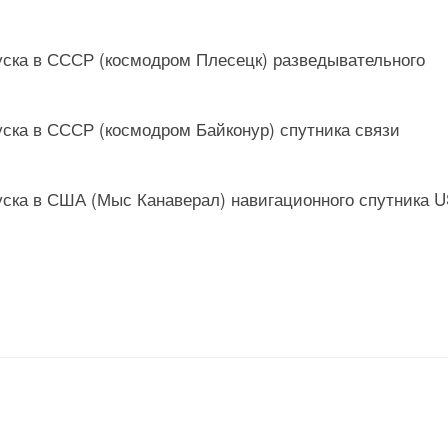
пуска в СССР (космодром Плесецк) разведывательного
пуска в СССР (космодром Байконур) спутника связи
пуска в США (Мыс Канаверал) навигационного спутника 