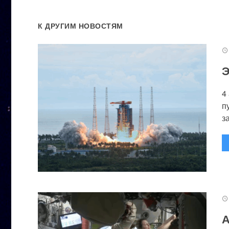
К ДРУГИМ НОВОСТЯМ
Э
4
п
за
А