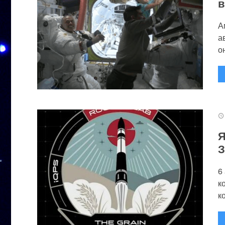
в
А
а
он
Я
З
6
к
к