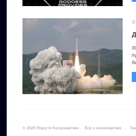
Д
3
п
бы
©
2026
Новости Космонавтики
·
Всё о космонавтике
·
Тем