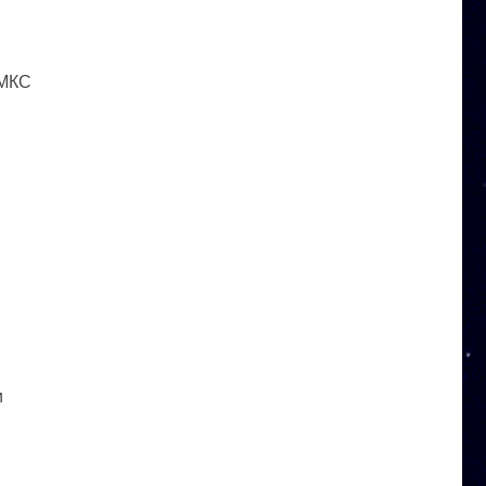
 МКС
и