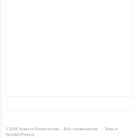
©
2026
Новости Космонавтики
·
Всё о космонавтике
·
Тема от
GoodwinPress.ru