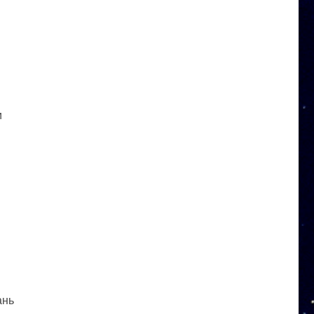
и
ань