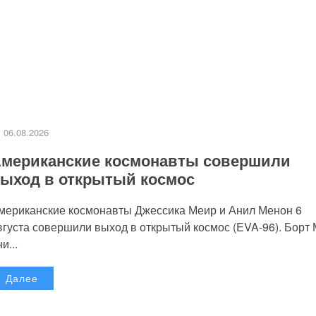
06.08.2026
мериканские космонавты совершили
ыход в открытый космос
мериканские космонавты Джессика Меир и Анил Менон 6
вгуста совершили выход в открытый космос (EVA-96). Борт
и...
Далее