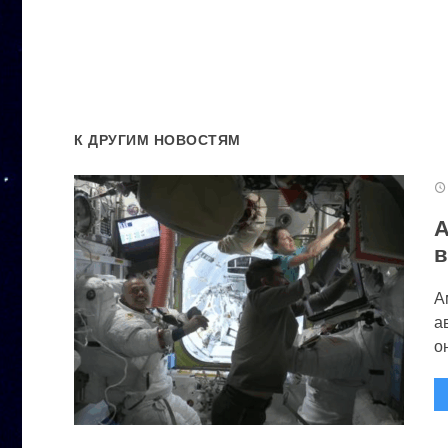
К ДРУГИМ НОВОСТЯМ
А
в
А
а
он