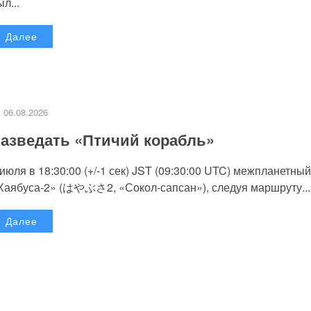
л...
Далее
06.08.2026
азведать «Птичий корабль»
 июля в 18:30:00 (+/-1 сек) JST (09:30:00 UTC) межпланетный
Хаябуса-2» (はやぶさ2, «Сокол-сапсан»), следуя маршруту...
Далее