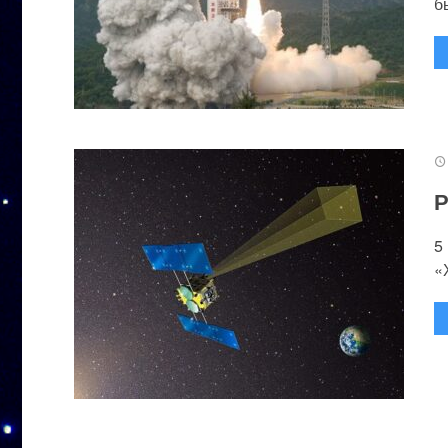
бы
Р
5
«