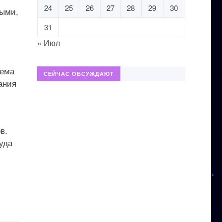
24
25
26
27
28
29
30
выми,
31
« Июл
тема
СЕЙЧАС ОБСУЖДАЮТ
ания
в.
уда