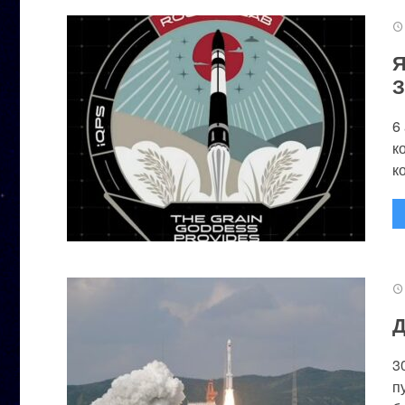
Я
З
6
к
к
Д
3
п