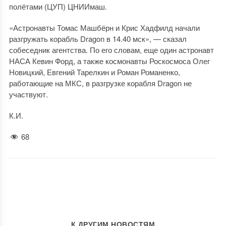
полётами (ЦУП) ЦНИИмаш.
«Астронавты Томас Машбёрн и Крис Хадфилд начали
разгружать корабль Dragon в 14.40 мск», — сказал
собеседник агентства. По его словам, еще один астронавт
НАСА Кевин Форд, а также космонавты Роскосмоса Олег
Новицкий, Евгений Тарелкин и Роман Романенко,
работающие на МКС, в разгрузке корабля Dragon не
участвуют.
К.И.
68
К ДРУГИМ НОВОСТЯМ