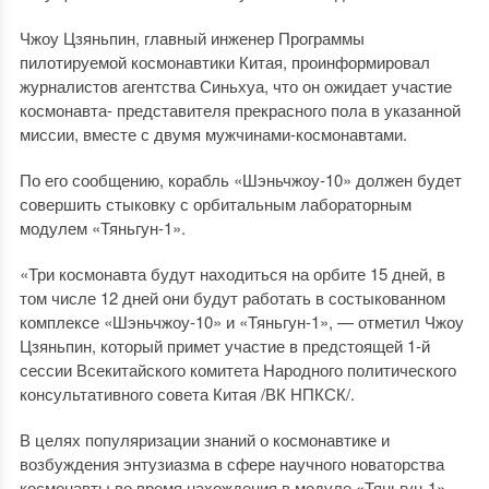
Чжоу Цзяньпин, главный инженер Программы
пилотируемой космонавтики Китая, проинформировал
журналистов агентства Синьхуа, что он ожидает участие
космонавта- представителя прекрасного пола в указанной
миссии, вместе с двумя мужчинами-космонавтами.
По его сообщению, корабль «Шэньчжоу-10» должен будет
совершить стыковку с орбитальным лабораторным
модулем «Тяньгун-1».
«Три космонавта будут находиться на орбите 15 дней, в
том числе 12 дней они будут работать в состыкованном
комплексе «Шэньчжоу-10» и «Тяньгун-1», — отметил Чжоу
Цзяньпин, который примет участие в предстоящей 1-й
сессии Всекитайского комитета Народного политического
консультативного совета Китая /ВК НПКСК/.
В целях популяризации знаний о космонавтике и
возбуждения энтузиазма в сфере научного новаторства
космонавты во время нахождения в модуле «Тяньгун-1»