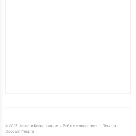
©
2026
Новости Космонавтики
·
Всё о космонавтике
·
Тема от
GoodwinPress.ru