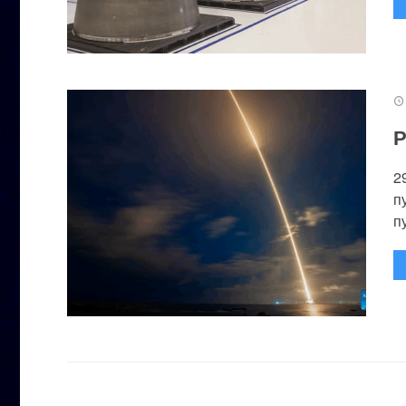
Р
2
п
п