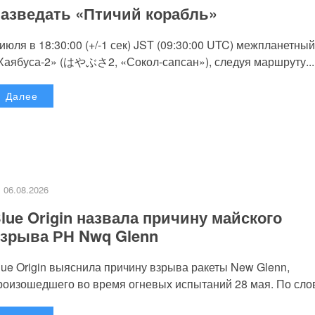
азведать «Птичий корабль»
 июля в 18:30:00 (+/-1 сек) JST (09:30:00 UTC) межпланетный
Хаябуса-2» (はやぶさ2, «Сокол-сапсан»), следуя маршруту...
Далее
06.08.2026
lue Origin назвала причину майского
зрыва РН Nwq Glenn
lue Origin выяснила причину взрыва ракеты New Glenn,
роизошедшего во время огневых испытаний 28 мая. По слов