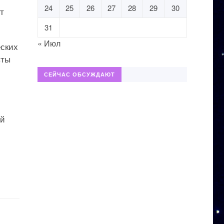
24
25
26
27
28
29
30
т
31
« Июл
еских
вты
СЕЙЧАС ОБСУЖДАЮТ
ей