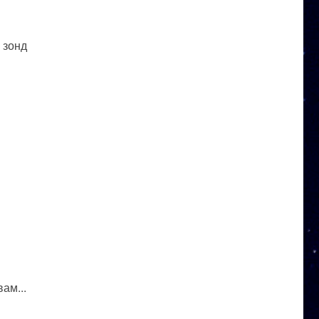
 зонд
ам...