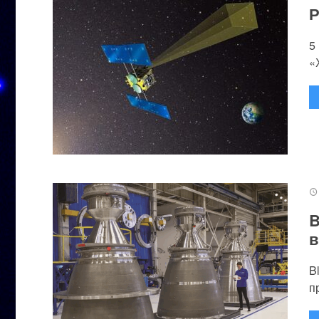
Р
5
«
B
в
B
п