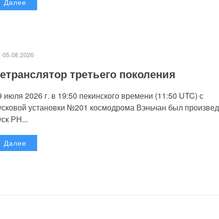
Далее
05.08.2026
етранслятор третьего поколения
9 июля 2026 г. в 19:50 пекинского времени (11:50 UTC) с
усковой установки №201 космодрома Вэньчан был произве
уск РН...
Далее