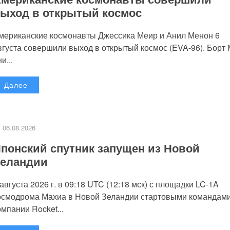
ыход в открытый космос
мериканские космонавты Джессика Меир и Анил Менон 6
вгуста совершили выход в открытый космос (EVA-96). Борт
и...
Далее
06.08.2026
понский спутник запущен из Новой
еландии
 августа 2026 г. в 09:18 UTC (12:18 мск) с площадки LC-1A
осмодрома Махиа в Новой Зеландии стартовыми командам
омпании Rocket...