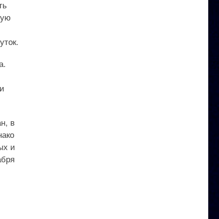
ть
ную
уток.
а.
ти
н, в
нако
ых и
абря