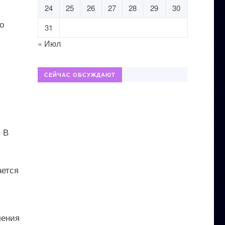
24
25
26
27
28
29
30
о
31
« Июл
СЕЙЧАС ОБСУЖДАЮТ
 В
ается
ления