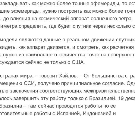
 закладывать как можно более точные эфемериды, то ес
йшие эфемериды, нужно построить как можно более точ
до влияния на космический аппарат солнечного ветра.
иметра определить, где будет спутник через несколько с
модели являются данные о реальном движении спутник
идеть, как аппарат движется, и смотреть, как расчетная
 нужно из наибольшего количества точек на поверхнос
уждается сейчас не только с США.
странах мира, – говорит Хайлов. – От большинства стра
змещению ССИ, получено принципиальное согласие. Од
стью заключения соответствующих межправительственн
лось завершить эту работу только с Бразилией. 19 дек
 Бразилиа – там сейчас проводятся работы по ее
отовительные работы с Испанией, Индонезией и