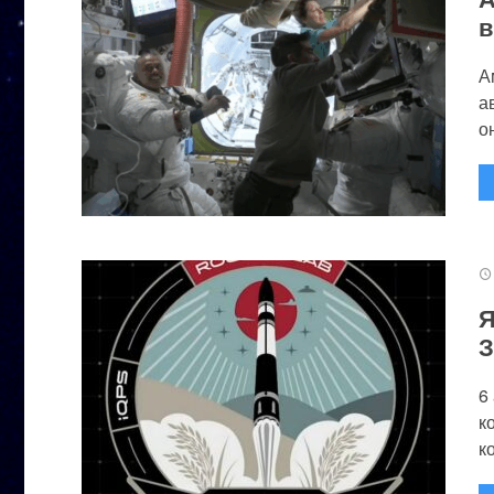
в
А
а
он
Я
З
6
к
к