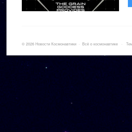
©
2026
Новости Космонавтики
·
Всё о космонавтике
·
Тем