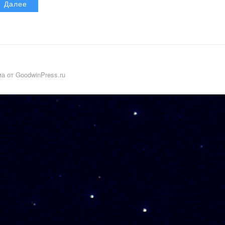
Далее
а от GoodwinPress.ru