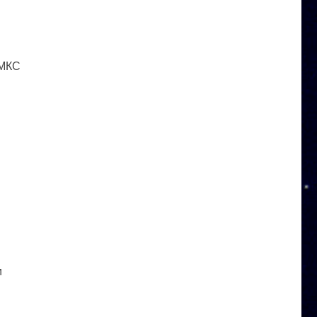
 МКС
и