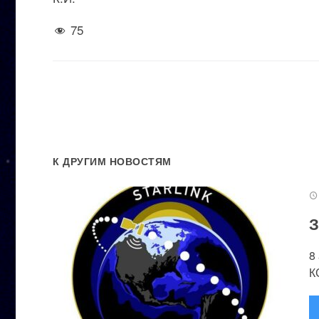
75
К ДРУГИМ НОВОСТЯМ
З
8
К