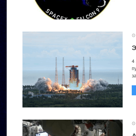
Э
4
п
за
А