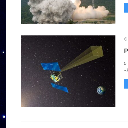
Р
5
«