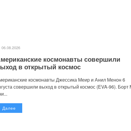
06.08.2026
мериканские космонавты совершили
ыход в открытый космос
мериканские космонавты Джессика Меир и Анил Менон 6
вгуста совершили выход в открытый космос (EVA-96). Борт
и...
Далее