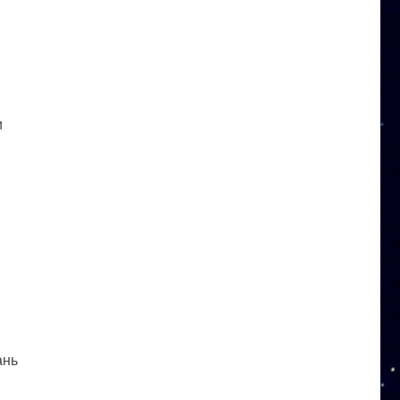
и
ань