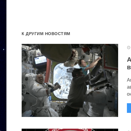
К ДРУГИМ НОВОСТЯМ
А
в
А
а
он