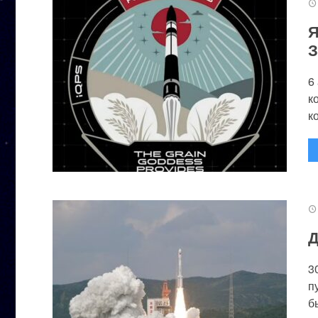
Я
З
6
к
к
Д
3
п
бы