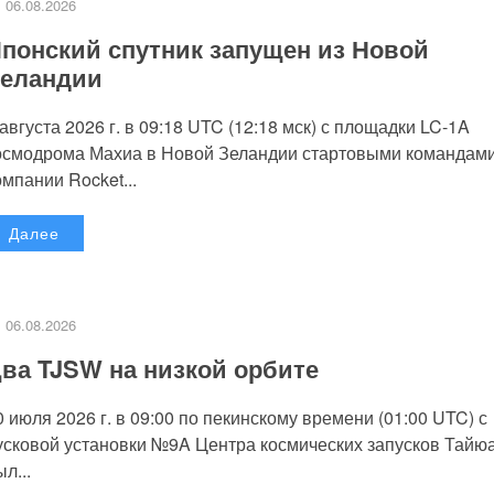
06.08.2026
понский спутник запущен из Новой
еландии
 августа 2026 г. в 09:18 UTC (12:18 мск) с площадки LC-1A
осмодрома Махиа в Новой Зеландии стартовыми командам
омпании Rocket...
Далее
06.08.2026
ва TJSW на низкой орбите
0 июля 2026 г. в 09:00 по пекинскому времени (01:00 UTC) с
усковой установки №9A Центра космических запусков Тайю
л...