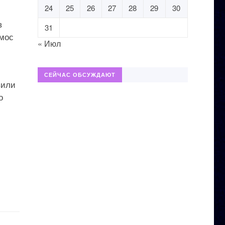
24
25
26
27
28
29
30
в
31
смос
« Июл
СЕЙЧАС ОБСУЖДАЮТ
вили
о