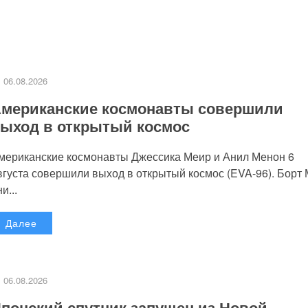
06.08.2026
мериканские космонавты совершили
ыход в открытый космос
мериканские космонавты Джессика Меир и Анил Менон 6
вгуста совершили выход в открытый космос (EVA-96). Борт
и...
Далее
06.08.2026
понский спутник запущен из Новой