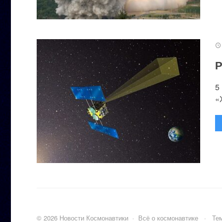
Р
5
«
©
2026
Новости Космонавтики
·
Всё о космонавтике
·
Тем