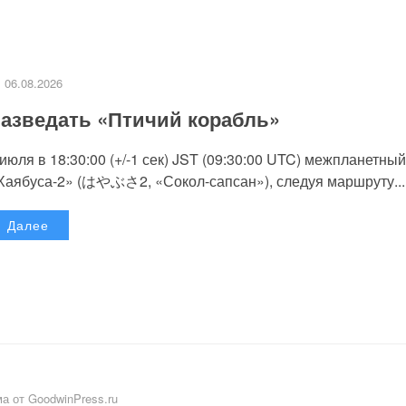
06.08.2026
азведать «Птичий корабль»
 июля в 18:30:00 (+/-1 сек) JST (09:30:00 UTC) межпланетный
Хаябуса-2» (はやぶさ2, «Сокол-сапсан»), следуя маршруту...
Далее
а от GoodwinPress.ru