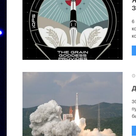
З
6
к
к
Д
3
п
бы