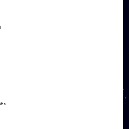
и
ань