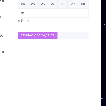
 в
24
25
26
27
28
29
30
31
й
« Июл
а.
СЕЙЧАС ОБСУЖДАЮТ
тв