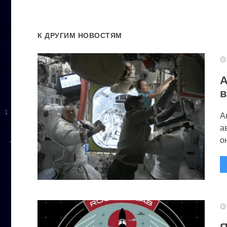
К ДРУГИМ НОВОСТЯМ
А
в
А
а
он
Я