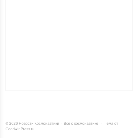
©
2026
Новости Космонавтики
·
Всё о космонавтике
·
Тема от
GoodwinPress.ru