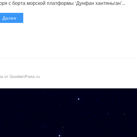
оря с борта морской платформы ‘Дунфан хантяньган’...
Далее
а от GoodwinPress.ru