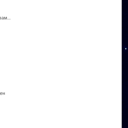
ам...
ден