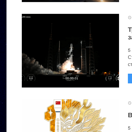
Т
з
5
С
с
В
5