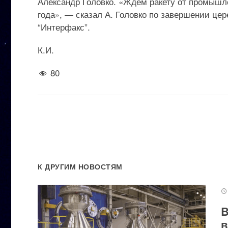
Александр Головко. «Ждем ракету от промышл
года», — сказал А. Головко по завершении ц
“Интерфакс”.
К.И.
80
К ДРУГИМ НОВОСТЯМ
B
в