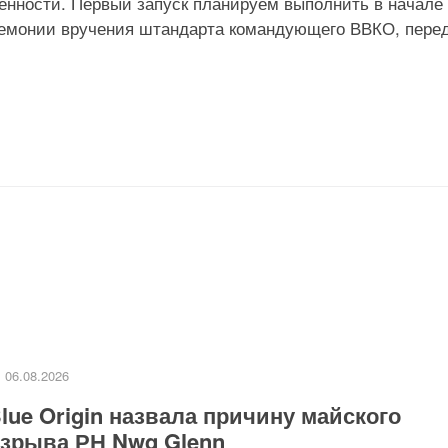
енности. Первый запуск планируем выполнить в начале
еремонии вручения штандарта командующего ВВКО, пере
06.08.2026
lue Origin назвала причину майского
зрыва РН Nwq Glenn