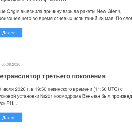
lue Origin выяснила причину взрыва ракеты New Glenn,
роизошедшего во время огневых испытаний 28 мая. По слов
Далее
05.08.2026
етранслятор третьего поколения
9 июля 2026 г. в 19:50 пекинского времени (11:50 UTC) с
усковой установки №201 космодрома Вэньчан был произве
уск РН...
Далее