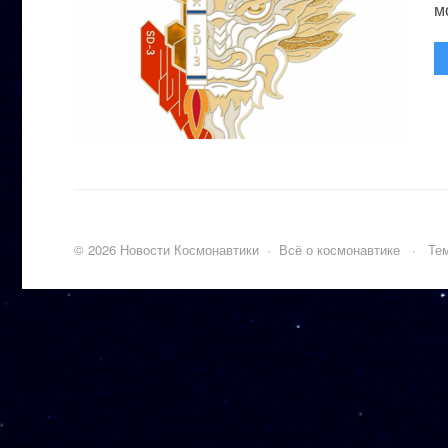
м
©
2026
Новости Космонавтики
·
Всё о космонавтике
·
Тем