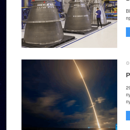
B
п
Р
2
п
п