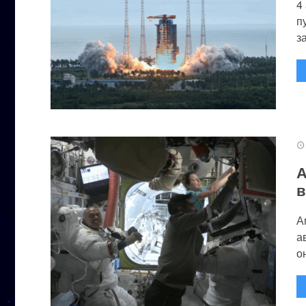
4
п
за
А
в
А
а
он