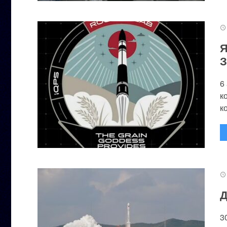
Я
З
6
к
к
Д
3