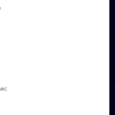
и
 МКС