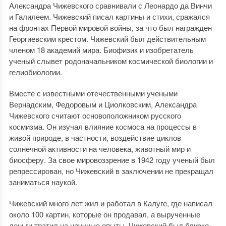
Александра Чижевского сравнивали с Леонардо да Винчи
и Галилеем. Чижевский писал картины и стихи, сражался
на фронтах Первой мировой войны, за что был награжден
Георгиевским крестом. Чижевский был действительным
членом 18 академий мира. Биофизик и изобретатель
ученый слывет родоначальником космической биологии и
гелиобиологии.
Вместе с известными отечественными учеными
Вернадским, Федоровым и Циолковским, Александра
Чижевского считают основоположником русского
космизма. Он изучал влияние космоса на процессы в
живой природе, в частности, воздействие циклов
солнечной активности на человека, животный мир и
биосферу. За свое мировоззрение в 1942 году ученый был
репрессирован, но Чижевский в заключении не прекращал
заниматься наукой.
Чижевский много лет жил и работал в Калуге, где написал
около 100 картин, которые он продавал, а вырученные
деньги тратил на научные опыты. Чижевский был близко