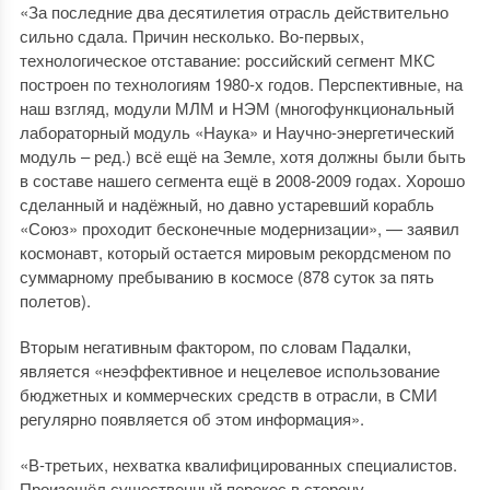
«За последние два десятилетия отрасль действительно
сильно сдала. Причин несколько. Во-первых,
технологическое отставание: российский сегмент МКС
построен по технологиям 1980-х годов. Перспективные, на
наш взгляд, модули МЛМ и НЭМ (многофункциональный
лабораторный модуль «Наука» и Научно-энергетический
модуль – ред.) всё ещё на Земле, хотя должны были быть
в составе нашего сегмента ещё в 2008-2009 годах. Хорошо
сделанный и надёжный, но давно устаревший корабль
«Союз» проходит бесконечные модернизации», — заявил
космонавт, который остается мировым рекордсменом по
суммарному пребыванию в космосе (878 суток за пять
полетов).
Вторым негативным фактором, по словам Падалки,
является «неэффективное и нецелевое использование
бюджетных и коммерческих средств в отрасли, в СМИ
регулярно появляется об этом информация».
«В-третьих, нехватка квалифицированных специалистов.
Произошёл существенный перекос в сторону