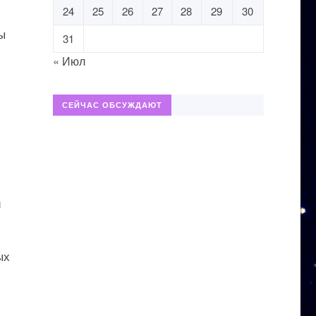
24
25
26
27
28
29
30
ы
31
« Июл
СЕЙЧАС ОБСУЖДАЮТ
и
ых