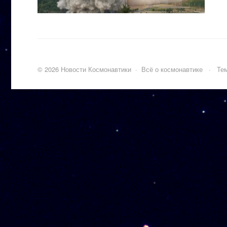
©
2026
Новости Космонавтики
·
Всё о космонавтике
·
Тем