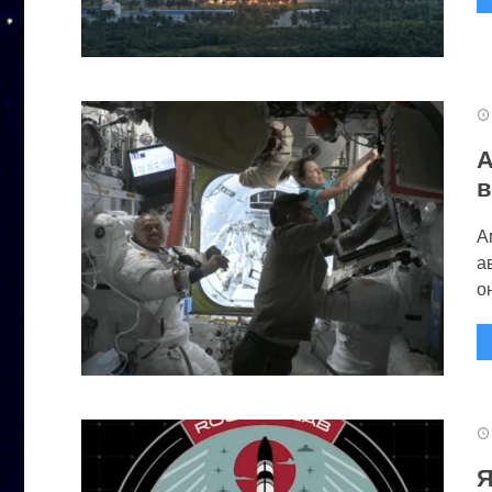
А
в
А
а
он
Я