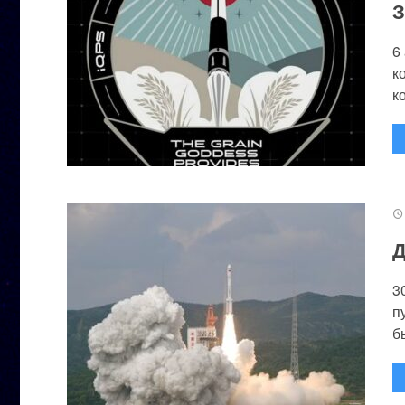
З
6
к
к
Д
3
п
бы