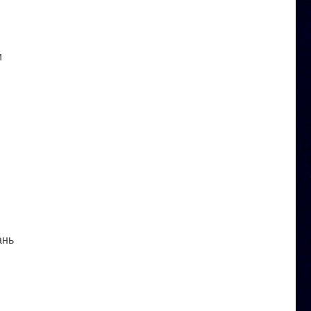
и
ань