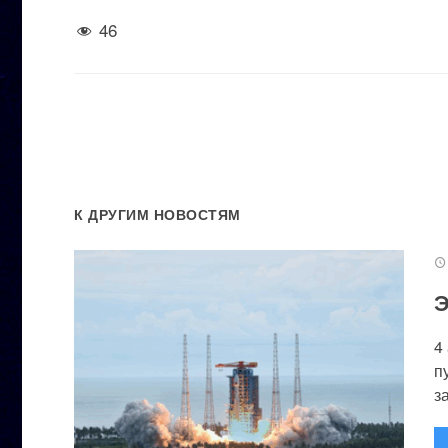
46
К ДРУГИМ НОВОСТЯМ
Э
4
п
за