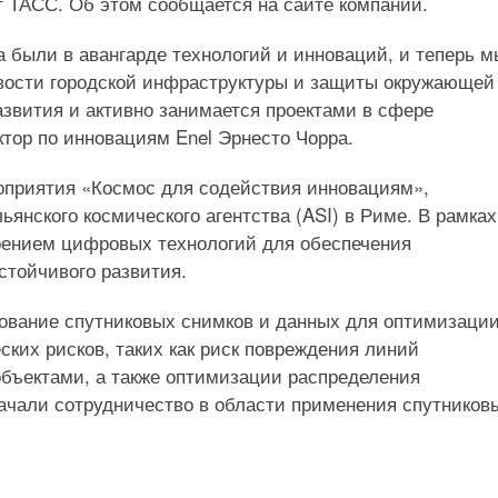
т ТАСС. Об этом сообщается на сайте компании.
а были в авангарде технологий и инноваций, и теперь м
вости городской инфраструктуры и защиты окружающей
азвития и активно занимается проектами в сфере
тор по инновациям Enel Эрнесто Чорра.
оприятия «Космос для содействия инновациям»,
янского космического агентства (ASI) в Риме. В рамках
рением цифровых технологий для обеспечения
стойчивого развития.
зование спутниковых снимков и данных для оптимизаци
ских рисков, таких как риск повреждения линий
объектами, а также оптимизации распределения
 начали сотрудничество в области применения спутников