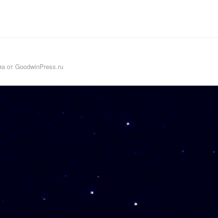
а от GoodwinPress.ru