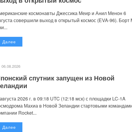
мериканские космонавты Джессика Меир и Анил Менон 6
вгуста совершили выход в открытый космос (EVA-96). Борт
и...
Далее
06.08.2026
понский спутник запущен из Новой
еландии
 августа 2026 г. в 09:18 UTC (12:18 мск) с площадки LC-1A
осмодрома Махиа в Новой Зеландии стартовыми командам
омпании Rocket...
Далее