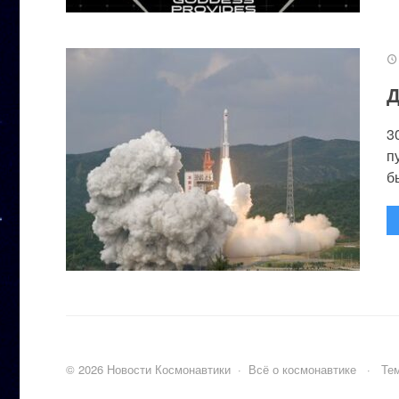
Д
3
п
бы
©
2026
Новости Космонавтики
·
Всё о космонавтике
·
Тем