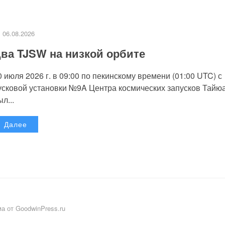
06.08.2026
ва TJSW на низкой орбите
0 июля 2026 г. в 09:00 по пекинскому времени (01:00 UTC) с
усковой установки №9A Центра космических запусков Тайю
л...
Далее
а от GoodwinPress.ru