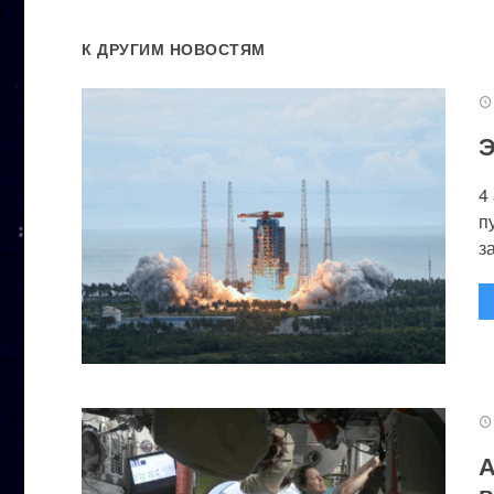
К ДРУГИМ НОВОСТЯМ
Э
4
п
за
А
в