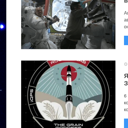
А
а
он
Я
З
6
к
к