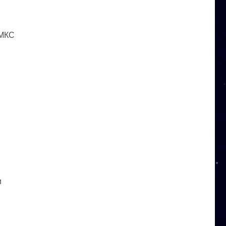
 МКС
и