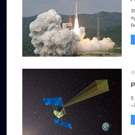
3
п
бы
Р
5
«