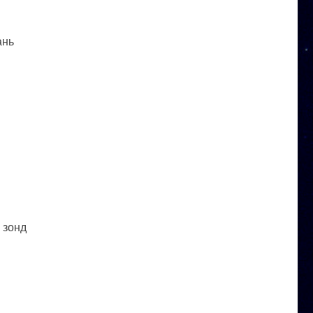
ань
 зонд