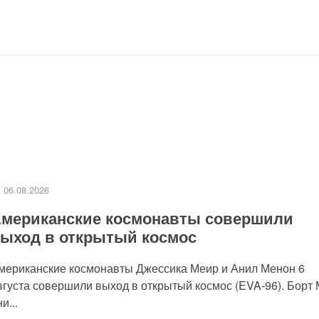
06.08.2026
мериканские космонавты совершили
ыход в открытый космос
мериканские космонавты Джессика Меир и Анил Менон 6
вгуста совершили выход в открытый космос (EVA-96). Борт
и...