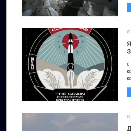
Я
З
6
к
к
Д