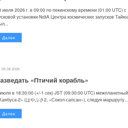
0 июля 2026 г. в 09:00 по пекинскому времени (01:00 UTC) с
усковой установки №9A Центра космических запусков Тайю
л...
Далее
06.08.2026
азведать «Птичий корабль»
 июля в 18:30:00 (+/-1 сек) JST (09:30:00 UTC) межпланетный
Хаябуса-2» (はやぶさ2, «Сокол-сапсан»), следуя маршруту...
Далее