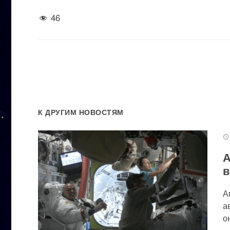
46
К ДРУГИМ НОВОСТЯМ
А
в
А
а
он