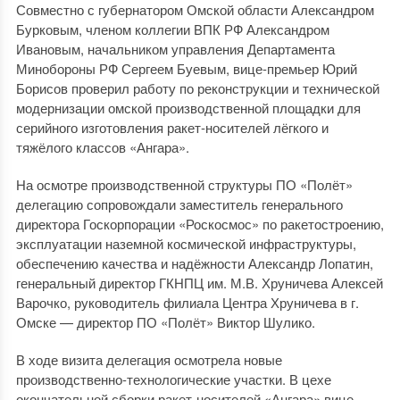
Совместно с губернатором Омской области Александром
Бурковым, членом коллегии ВПК РФ Александром
Ивановым, начальником управления Департамента
Минобороны РФ Сергеем Буевым, вице-премьер Юрий
Борисов проверил работу по реконструкции и технической
модернизации омской производственной площадки для
серийного изготовления ракет-носителей лёгкого и
тяжёлого классов «Ангара».
На осмотре производственной структуры ПО «Полёт»
делегацию сопровождали заместитель генерального
директора Госкорпорации «Роскосмос» по ракетостроению,
эксплуатации наземной космической инфраструктуры,
обеспечению качества и надёжности Александр Лопатин,
генеральный директор ГКНПЦ им. М.В. Хруничева Алексей
Варочко, руководитель филиала Центра Хруничева в г.
Омске — директор ПО «Полёт» Виктор Шулико.
В ходе визита делегация осмотрела новые
производственно-технологические участки. В цехе
окончательной сборки ракет-носителей «Ангара» вице-