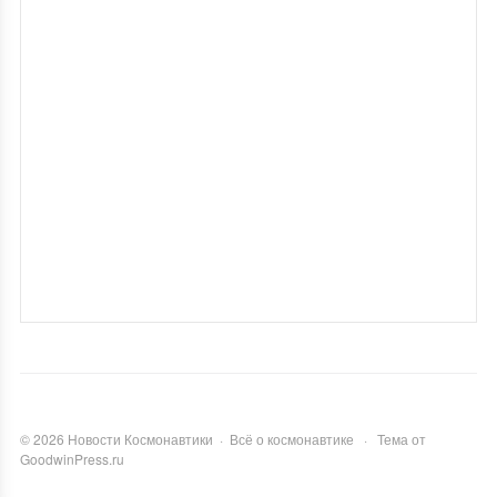
©
2026
Новости Космонавтики
·
Всё о космонавтике
·
Тема от
GoodwinPress.ru