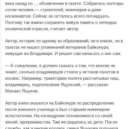
века назад по … объявлению в газете. Собралось полторы
сотни человек — строителей, инженеров и даже
космонавтов. Сейчас их осталось всего пятнадцать.
Поэтому так важно сохранить живую память о легендах
космической отрасли, считает автор.
Автор, историк по одному из образований, ни в книгах, ни в
газетах не нашел упоминаний ветеранов Байконура,
живущих во Владимире. И решил сам написать о них сам.
— К сожалению, я должен сказать о том, что многие не
знают, сколько владимирцев стояло у истоков полетов в
космос. Например, траекторию полета рассчитывал наш,
владимирец, подполковник Яцунский, — рассказал
Михаил Яшуков.
Автор книги оказался на Байконуре по распределению
после военного училища и был старшим инженером-
испытателем. На космодроме познакомился со своей
женой, программистом. Там же родились их дети. После
службы, как и многие коллеги, семья Яшукова получила