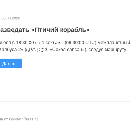
06.08.2026
азведать «Птичий корабль»
 июля в 18:30:00 (+/-1 сек) JST (09:30:00 UTC) межпланетный
Хаябуса-2» (はやぶさ2, «Сокол-сапсан»), следуя маршруту...
Далее
а от GoodwinPress.ru