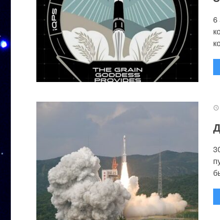
6
к
к
Д
3
п
бы