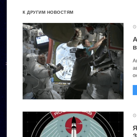
К ДРУГИМ НОВОСТЯМ
А
в
А
а
он
Я
З