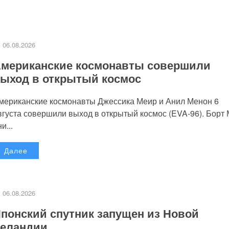
06.08.2026
мериканские космонавты совершили
ыход в открытый космос
мериканские космонавты Джессика Меир и Анил Менон 6
вгуста совершили выход в открытый космос (EVA-96). Борт
и...
Далее
06.08.2026
понский спутник запущен из Новой
еландии