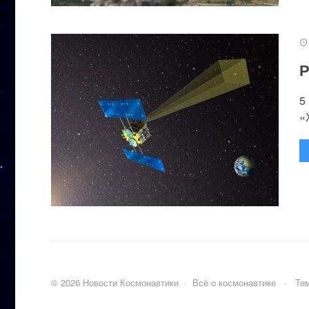
Р
5
«
©
2026
Новости Космонавтики
·
Всё о космонавтике
·
Тем