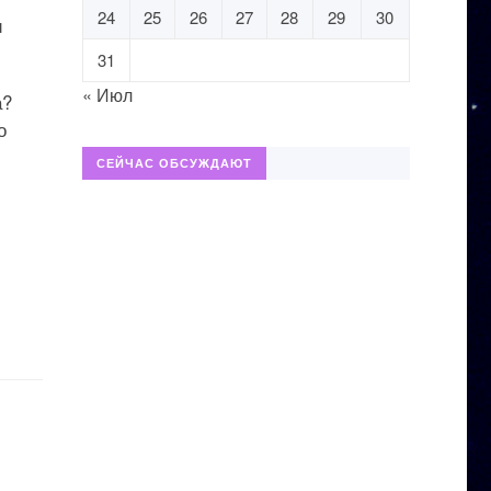
24
25
26
27
28
29
30
и
31
« Июл
а?
о
СЕЙЧАС ОБСУЖДАЮТ