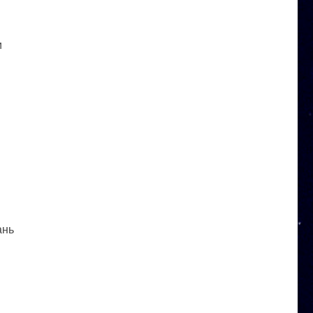
и
ань