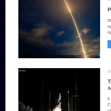
Р
2
п
п
Т
з
5
С
с