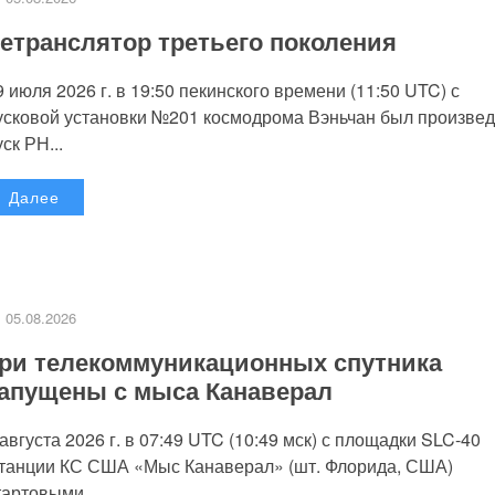
етранслятор третьего поколения
9 июля 2026 г. в 19:50 пекинского времени (11:50 UTC) с
усковой установки №201 космодрома Вэньчан был произве
уск РН...
Далее
05.08.2026
ри телекоммуникационных спутника
апущены с мыса Канаверал
 августа 2026 г. в 07:49 UTC (10:49 мск) с площадки SLC-40
танции КС США «Мыс Канаверал» (шт. Флорида, США)
тартовыми...