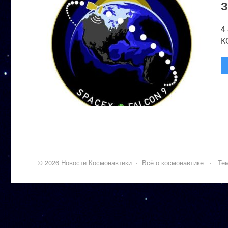
З
4
К
©
2026
Новости Космонавтики
·
Всё о космонавтике
·
Тем