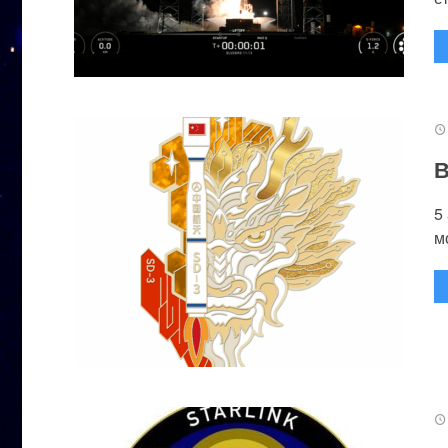
В
5
м