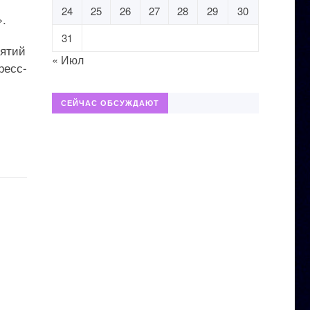
24
25
26
27
28
29
30
».
31
иятий
« Июл
ресс-
СЕЙЧАС ОБСУЖДАЮТ