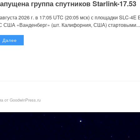
апущена группа спутников Starlink-17.53
 августа 2026 г. в 17:05 UTC (20:05 мск) с площадки SLC-4E
С США «Ванденберг» (шт. Калифорния, США) стартовыми...
Далее
а от GoodwinPress.ru