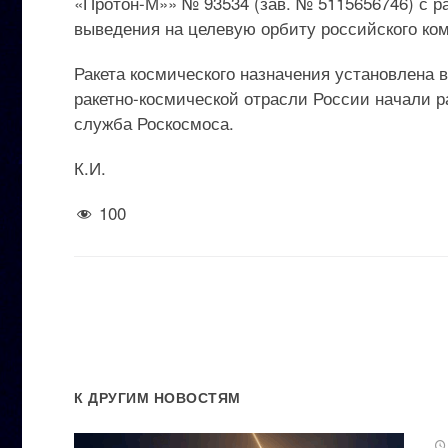
«Протон-М»» № 93534 (зав. № 5115656746) с р
выведения на целевую орбиту российского ком
Ракета космического назначения установлена 
ракетно-космической отрасли России начали р
служба Роскосмоса.
К.И.
100
К ДРУГИМ НОВОСТЯМ