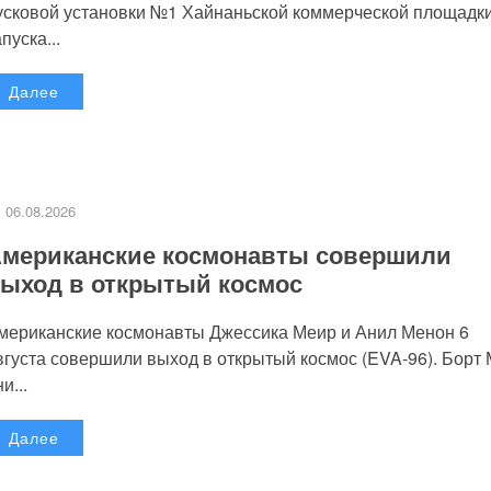
усковой установки №1 Хайнаньской коммерческой площадк
пуска...
Далее
06.08.2026
мериканские космонавты совершили
ыход в открытый космос
мериканские космонавты Джессика Меир и Анил Менон 6
вгуста совершили выход в открытый космос (EVA-96). Борт
и...
Далее