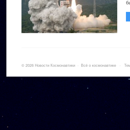
бы
©
2026
Новости Космонавтики
·
Всё о космонавтике
·
Тем