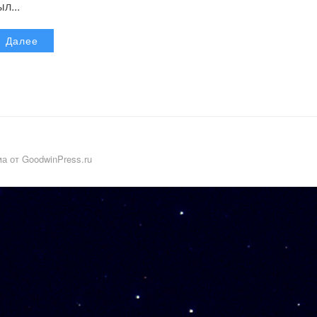
л...
Далее
а от GoodwinPress.ru