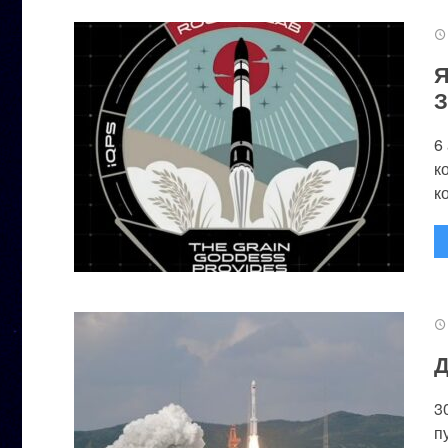
Я
З
6
к
к
Д
3
п