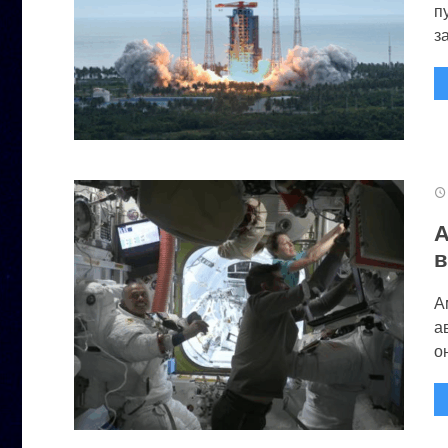
п
за
А
в
А
а
он