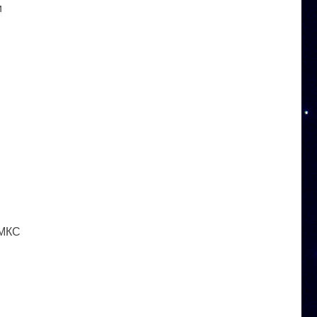
и
 МКС