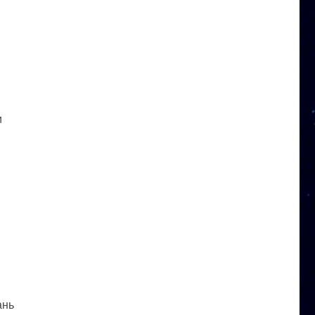
и
ань