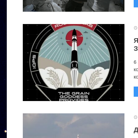
Я
З
6
к
к
Д