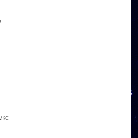
и
 МКС