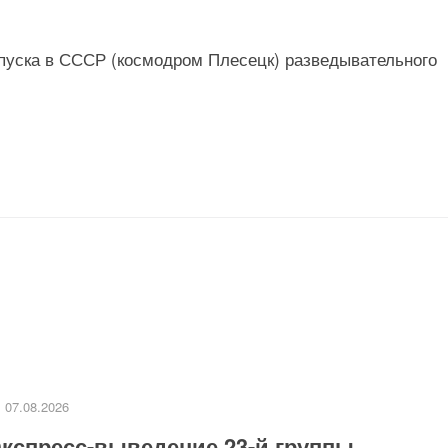
запуска в СССР (космодром Плесецк) разведывательного
07.08.2026
кспресс-выведение 23-й группы