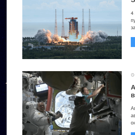
4
п
за
А
в
А
а
он