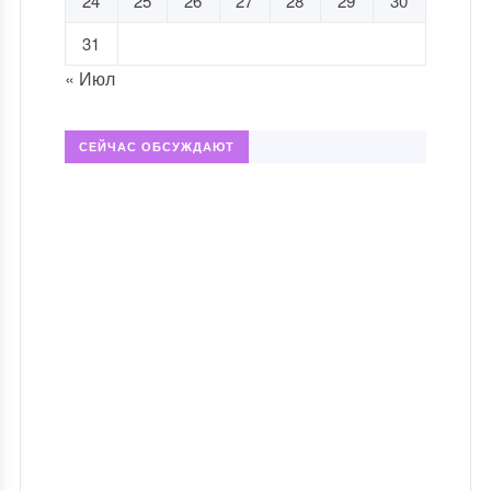
24
25
26
27
28
29
30
31
« Июл
СЕЙЧАС ОБСУЖДАЮТ