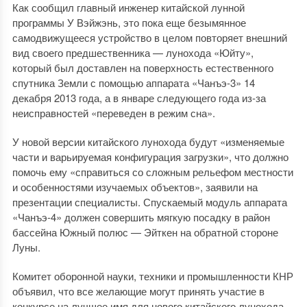
Как сообщил главный инженер китайской лунной
программы У Вэйжэнь, это пока еще безымянное
самодвижущееся устройство в целом повторяет внешний
вид своего предшественника — лунохода «Юйту»,
который был доставлен на поверхность естественного
спутника Земли с помощью аппарата «Чанъэ-3» 14
декабря 2013 года, а в январе следующего года из-за
неисправностей «переведен в режим сна».
У новой версии китайского лунохода будут «изменяемые
части и варьируемая конфигурация загрузки», что должно
помочь ему «справиться со сложным рельефом местности
и особенностями изучаемых объектов», заявили на
презентации специалисты. Спускаемый модуль аппарата
«Чанъэ-4» должен совершить мягкую посадку в район
бассейна Южный полюс — Эйткен на обратной стороне
Луны.
Комитет оборонной науки, техники и промышленности КНР
объявил, что все желающие могут принять участие в
конкурсе на лучшее имя для нового китайского лунохода.