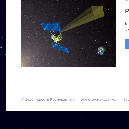
Р
5
«
©
2026
Новости Космонавтики
·
Всё о космонавтике
·
Тем