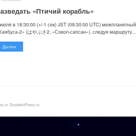
азведать «Птичий корабль»
 июля в 18:30:00 (+/-1 сек) JST (09:30:00 UTC) межпланетный
Хаябуса-2» (はやぶさ2, «Сокол-сапсан»), следуя маршруту...
Далее
а от GoodwinPress.ru