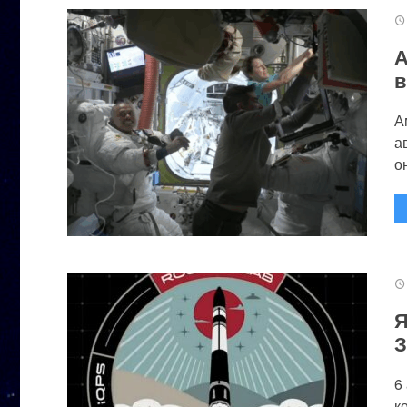
А
в
А
а
он
Я
З
6
к