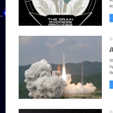
к
Д
3
п
бы