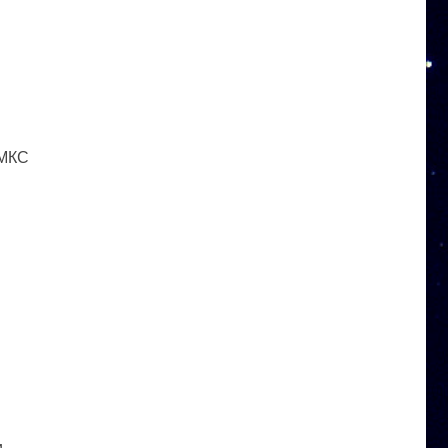
 МКС
и