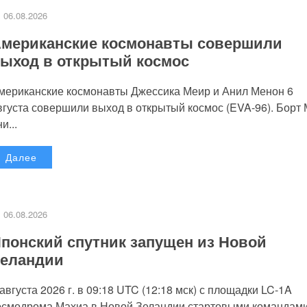
06.08.2026
мериканские космонавты совершили
ыход в открытый космос
мериканские космонавты Джессика Меир и Анил Менон 6
вгуста совершили выход в открытый космос (EVA-96). Борт
и...
Далее
06.08.2026
понский спутник запущен из Новой
еландии
 августа 2026 г. в 09:18 UTC (12:18 мск) с площадки LC-1A
осмодрома Махиа в Новой Зеландии стартовыми командам