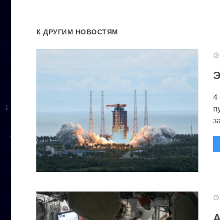
К ДРУГИМ НОВОСТЯМ
Э
4
п
за
А