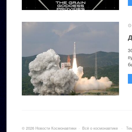
Д
3
п
бы
©
2026
Новости Космонавтики
·
Всё о космонавтике
·
Тем