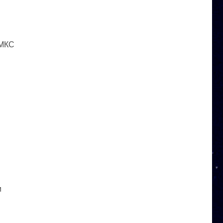
 МКС
и