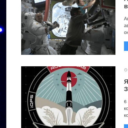
в
А
а
он
Я
З
6
к
к