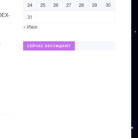
24
25
26
27
28
29
30
DEX-
31
« Июл
и
СЕЙЧАС ОБСУЖДАЮТ