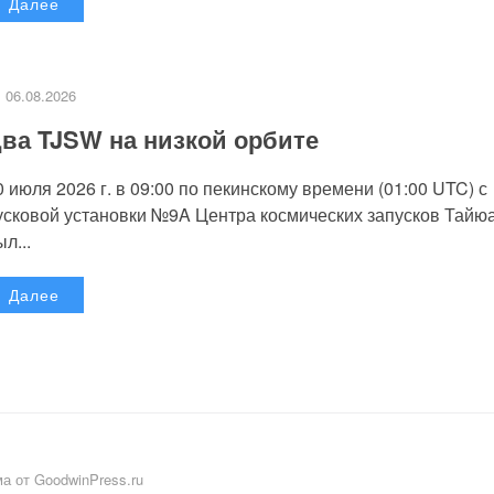
Далее
06.08.2026
ва TJSW на низкой орбите
0 июля 2026 г. в 09:00 по пекинскому времени (01:00 UTC) с
усковой установки №9A Центра космических запусков Тайю
л...
Далее
а от GoodwinPress.ru