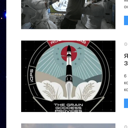
он
Я
З
6
к
к