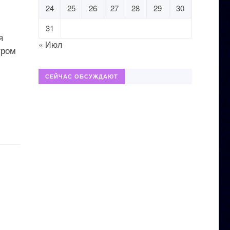
24
25
26
27
28
29
30
31
я
« Июл
тром
СЕЙЧАС ОБСУЖДАЮТ