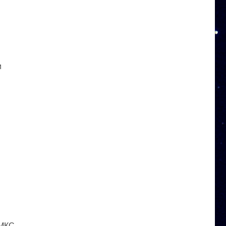
и
 МКС