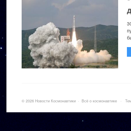
Д
3
п
бы
©
2026
Новости Космонавтики
·
Всё о космонавтике
·
Тем