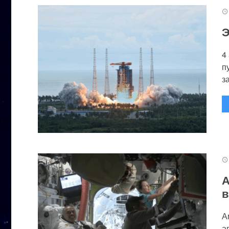
Э
4
п
за
А
в
А
а