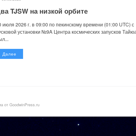
ва TJSW на низкой орбите
0 июля 2026 г. в 09:00 по пекинскому времени (01:00 UTC) с
усковой установки №9A Центра космических запусков Тайю
л...
Далее
а от GoodwinPress.ru