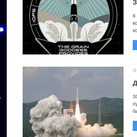
З
6
к
к
Д
3
п
бы