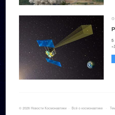
Р
5
«
©
2026
Новости Космонавтики
·
Всё о космонавтике
·
Тем