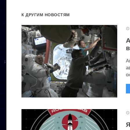
К ДРУГИМ НОВОСТЯМ
А
в
А
а
он
Я