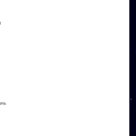
и
ань