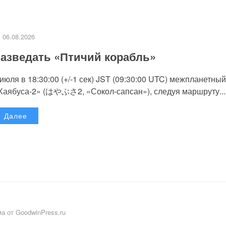
06.08.2026
азведать «Птичий корабль»
 июля в 18:30:00 (+/-1 сек) JST (09:30:00 UTC) межпланетный
Хаябуса-2» (はやぶさ2, «Сокол-сапсан»), следуя маршруту...
Далее
а от GoodwinPress.ru