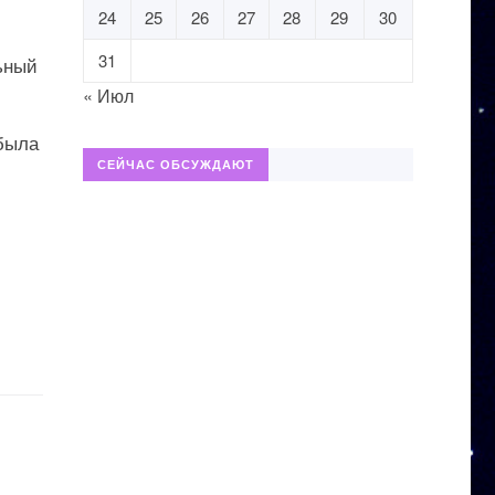
24
25
26
27
28
29
30
31
ьный
« Июл
 была
СЕЙЧАС ОБСУЖДАЮТ