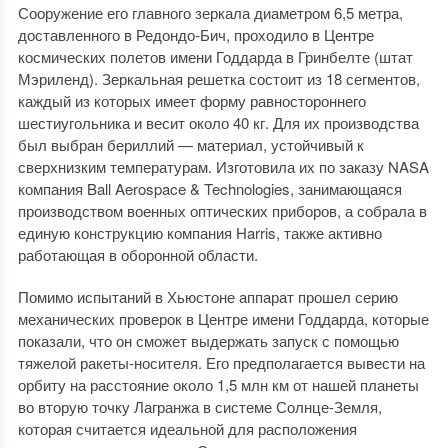
Сооружение его главного зеркала диаметром 6,5 метра,
доставленного в Редондо-Бич, проходило в Центре
космических полетов имени Годдарда в Гринбелте (штат
Мэриленд). Зеркальная решетка состоит из 18 сегментов,
каждый из которых имеет форму равностороннего
шестиугольника и весит около 40 кг. Для их производства
был выбран бериллий — материал, устойчивый к
сверхнизким температурам. Изготовила их по заказу NASA
компания Ball Aerospace & Technologies, занимающаяся
производством военных оптических приборов, а собрала в
единую конструкцию компания Harris, также активно
работающая в оборонной области.
Помимо испытаний в Хьюстоне аппарат прошел серию
механических проверок в Центре имени Годдарда, которые
показали, что он сможет выдержать запуск с помощью
тяжелой ракеты-носителя. Его предполагается вывести на
орбиту на расстояние около 1,5 млн км от нашей планеты
во вторую точку Лагранжа в системе Солнце-Земля,
которая считается идеальной для расположения