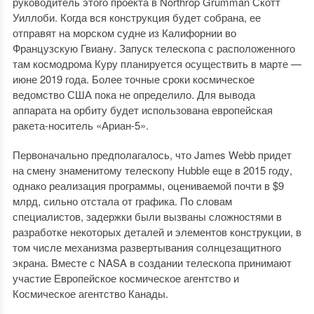
руководитель этого проекта в Northrop Grumman Скотт
Уиллоби. Когда вся конструкция будет собрана, ее
отправят на морском судне из Калифорнии во
Французскую Гвиану. Запуск телескопа с расположенного
там космодрома Куру планируется осуществить в марте —
июне 2019 года. Более точные сроки космическое
ведомство США пока не определило. Для вывода
аппарата на орбиту будет использована европейская
ракета-носитель «Ариан-5».
Первоначально предполагалось, что James Webb придет
на смену знаменитому телескопу Hubble еще в 2015 году,
однако реализация программы, оцениваемой почти в $9
млрд, сильно отстала от графика. По словам
специалистов, задержки были вызваны сложностями в
разработке некоторых деталей и элементов конструкции, в
том числе механизма развертывания солнцезащитного
экрана. Вместе с NASA в создании телескопа принимают
участие Европейское космическое агентство и
Космическое агентство Канады.