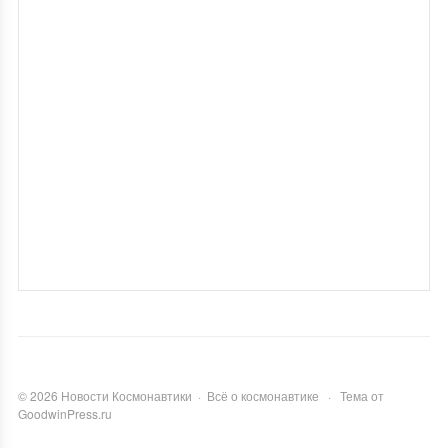
©
2026
Новости Космонавтики
·
Всё о космонавтике
·
Тема от
GoodwinPress.ru