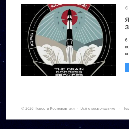
Я
З
6
к
к
©
2026
Новости Космонавтики
·
Всё о космонавтике
·
Тем