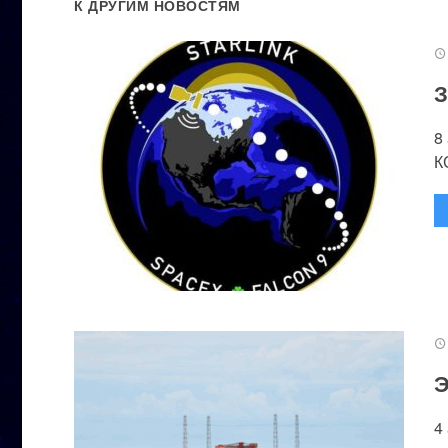
К ДРУГИМ НОВОСТЯМ
З
8
К
Э
4