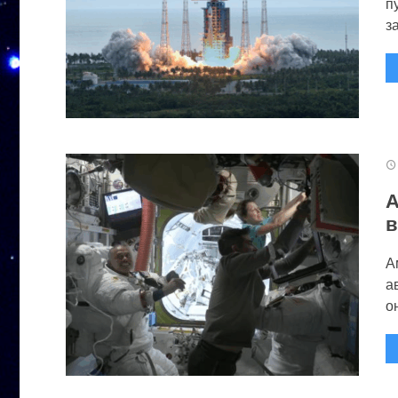
п
за
А
в
А
а
он