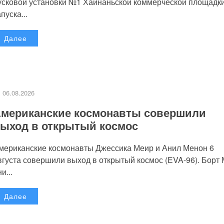
усковой установки №1 Хайнаньской коммерческой площадк
пуска...
Далее
06.08.2026
мериканские космонавты совершили
ыход в открытый космос
мериканские космонавты Джессика Меир и Анил Менон 6
вгуста совершили выход в открытый космос (EVA-96). Борт
и...
Далее