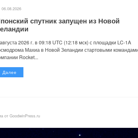
06.08.2026
понский спутник запущен из Новой
еландии
 августа 2026 г. в 09:18 UTC (12:18 мск) с площадки LC-1A
осмодрома Махиа в Новой Зеландии стартовыми командам
омпании Rocket...
Далее
а от GoodwinPress.ru