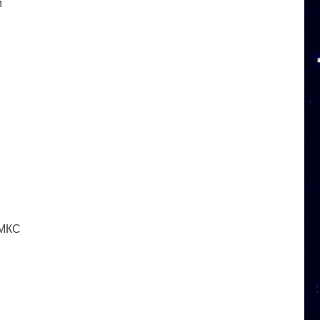
и
 МКС