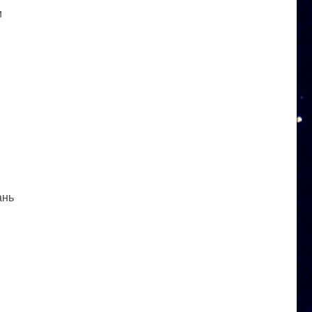
и
ань