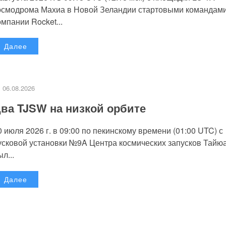
осмодрома Махиа в Новой Зеландии стартовыми командам
омпании Rocket...
Далее
06.08.2026
ва TJSW на низкой орбите
0 июля 2026 г. в 09:00 по пекинскому времени (01:00 UTC) с
усковой установки №9A Центра космических запусков Тайю
л...
Далее