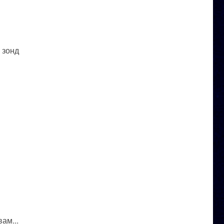
 зонд
ам...