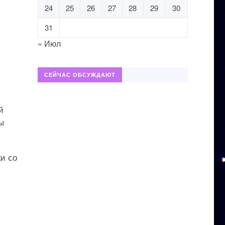
24
25
26
27
28
29
30
31
« Июл
СЕЙЧАС ОБСУЖДАЮТ
й
ы
ки со