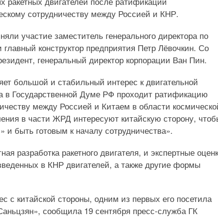
ых ракетных двигателей после ратификации
ескому сотрудничеству между Россией и КНР.
няли участие заместитель генерального директора по
 главный конструктор предприятия Петр Лёвочкин. Со
резидент, генеральный директор корпорации Ван Пин.
яет большой и стабильный интерес к двигательной
гда в Государственной Думе РФ проходит ратификацию
ичеству между Россией и Китаем в области космическо
ления в части ЖРД интересуют китайскую сторону, чтоб
 и быть готовым к началу сотрудничества».
ная разработка ракетного двигателя, и экспертные оцен
зведенных в КНР двигателей, а также другие формы
 с китайской стороны, одним из первых его посетила
Саньцзян», сообщила 19 сентября пресс-служба ГК