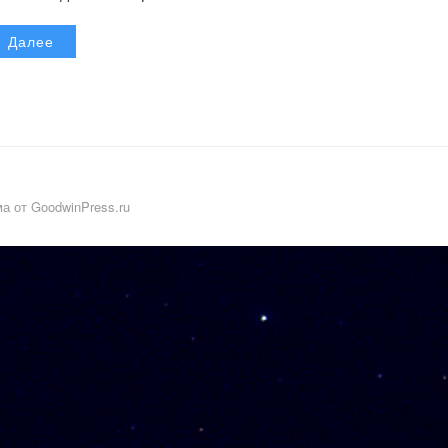
Далее
а от GoodwinPress.ru