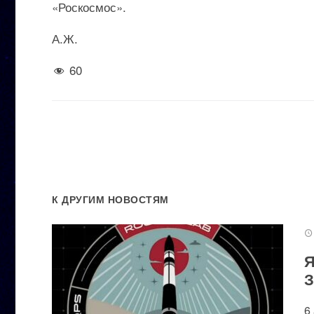
«Роскосмос».
А.Ж.
60
К ДРУГИМ НОВОСТЯМ
Я
З
6