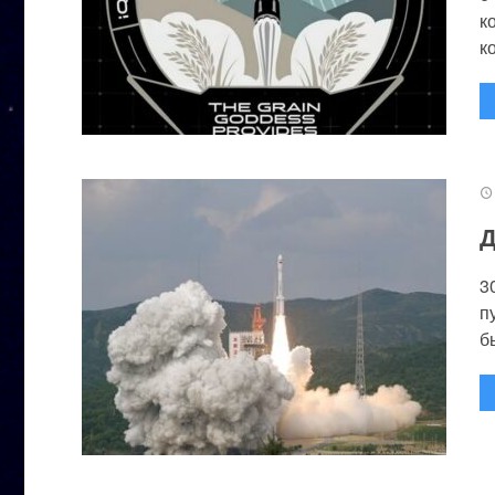
к
к
Д
3
п
бы