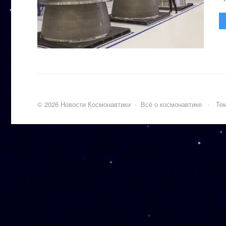
©
2026
Новости Космонавтики
·
Всё о космонавтике
·
Тем