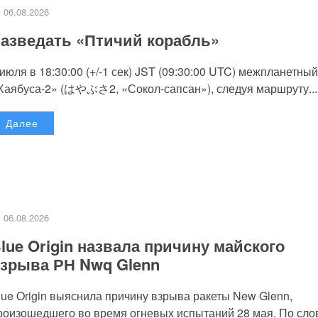
06.08.2026
азведать «Птичий корабль»
 июля в 18:30:00 (+/-1 сек) JST (09:30:00 UTC) межпланетный
Хаябуса-2» (はやぶさ2, «Сокол-сапсан»), следуя маршруту...
Далее
06.08.2026
lue Origin назвала причину майского
зрыва РН Nwq Glenn
lue Origin выяснила причину взрыва ракеты New Glenn,
роизошедшего во время огневых испытаний 28 мая. По слов