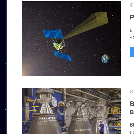
Р
5
«
B
в
B
п