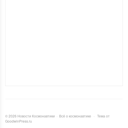
©
2026
Новости Космонавтики
·
Всё о космонавтике
·
Тема от
GoodwinPress.ru