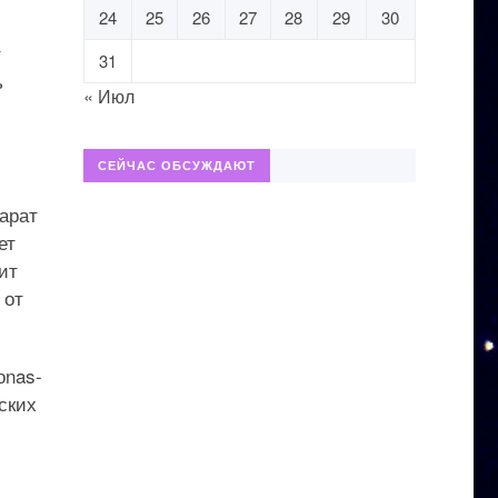
24
25
26
27
28
29
30
т
31
ь
« Июл
СЕЙЧАС ОБСУЖДАЮТ
арат
ет
ит
 от
оnas-
ских