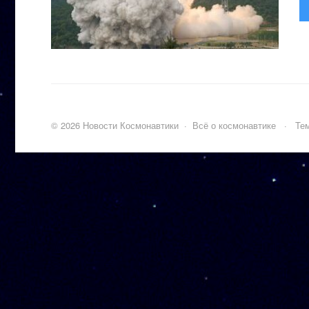
©
2026
Новости Космонавтики
·
Всё о космонавтике
·
Тем