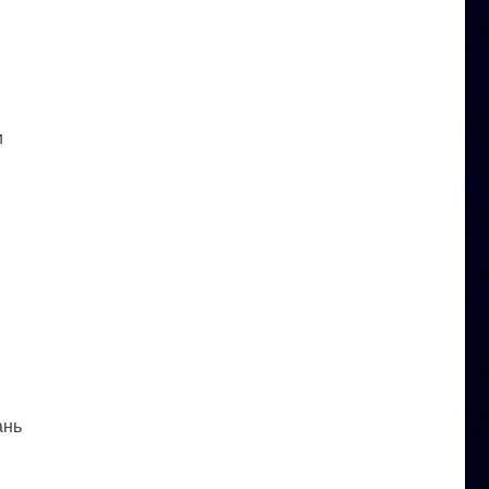
и
ань