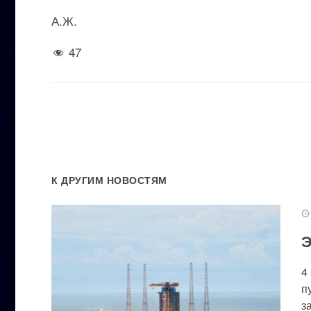
А.Ж.
47
К ДРУГИМ НОВОСТЯМ
Э
4
п
за