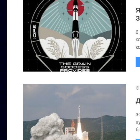
Я
З
6
к
к
Д
3
п
бы