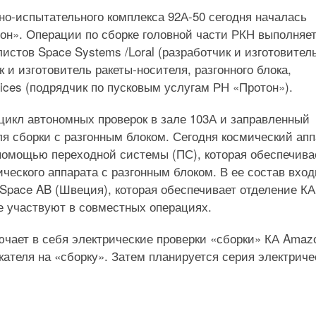
жно-испытательного комплекса 92А-50 сегодня началась
он». Операции по сборке головной части РКН выполняе
истов Space Systems /Loral (разработчик и изготовител
и изготовитель ракеты-носителя, разгонного блока,
vices (подрядчик по пусковым услугам РН «Протон»).
икл автономных проверок в зале 103А и заправленный
ля сборки с разгонным блоком. Сегодня космический апп
помощью переходной системы (ПС), которая обеспечива
ческого аппарата с разгонным блоком. В ее состав вход
pace AB (Швеция), которая обеспечивает отделение КА
е участвуют в совместных операциях.
чает в себя электрические проверки «сборки» КА Amaz
кателя на «сборку». Затем планируется серия электриче