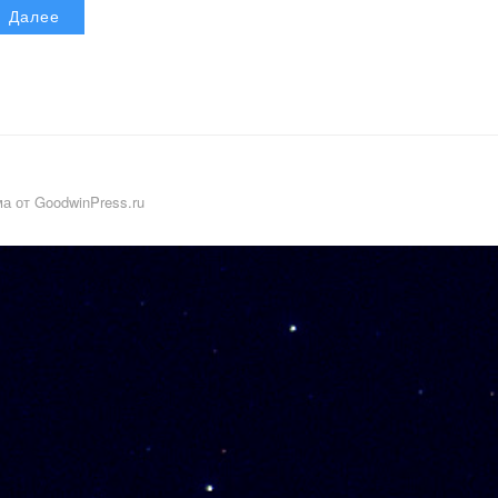
Далее
а от GoodwinPress.ru