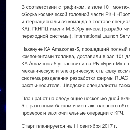
В соответствии с графиком, в зале 101 монта
сборка космической головной части РКН «Прот
интернациональная команда в составе специал
КА), ГКНПЦ имени М.В.Хруничева (разработчик 
переходной системы), International Launch Ser
Накануне КА Amazоnas-5, прошедший полный ц
компонентами топлива, доставили в зал 101 д
КА Amazоnas-5 установили на РБ «Бриз-М» с 
механическую и электрическую стыковку косми
система разделения разработки фирмы RUAG S
ракеты-носителя. Шведские специалисты такж
План работ на следующие несколько дней вклю
5 с разгонным блоком и монтаж головного обте
проверок и заключительные операции с КГЧ.
Старт планируется на 11 сентября 2017 г.