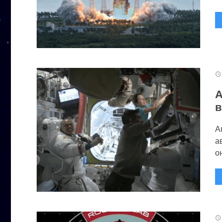
А
в
А
а
он