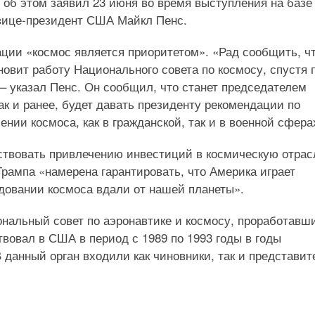
 об этом заявил 23 июня во время выступления на базе
вице-президент США Майкл Пенс.
ции «космос является приоритетом». «Рад сообщить, ч
новит работу Национального совета по космосу, спустя 
 – указал Пенс. Он сообщил, что станет председателем
как и ранее, будет давать президенту рекомендации по
ении космоса, как в гражданской, так и в военной сфера
бствовать привлечению инвестиций в космическую отрас
рампа «намерена гарантировать, что Америка играет
довании космоса вдали от нашей планеты».
ональный совет по аэронавтике и космосу, проработавш
твовал в США в период с 1989 по 1993 годы в годы
 данный орган входили как чиновники, так и представит