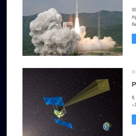
3
п
бы
Р
5
«