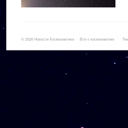
©
2026
Новости Космонавтики
·
Всё о космонавтике
·
Тем