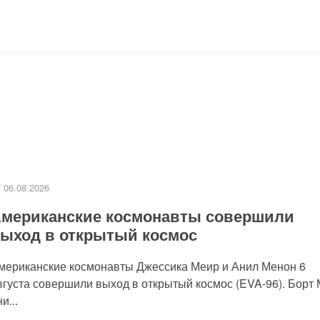
06.08.2026
мериканские космонавты совершили
ыход в открытый космос
мериканские космонавты Джессика Меир и Анил Менон 6
вгуста совершили выход в открытый космос (EVA-96). Борт
и...