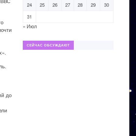
 ВВС
24
25
26
27
28
29
30
31
то
« Июл
почти
СЕЙЧАС ОБСУЖДАЮТ
х».
ль.
ий до
ели