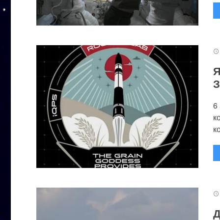
Я
З
6
к
к
Д