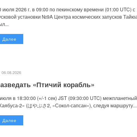
0 июля 2026 г. в 09:00 по пекинскому времени (01:00 UTC) с
усковой установки №9A Центра космических запусков Тайю
л...
Далее
06.08.2026
азведать «Птичий корабль»
 июля в 18:30:00 (+/-1 сек) JST (09:30:00 UTC) межпланетный
Хаябуса-2» (はやぶさ2, «Сокол-сапсан»), следуя маршруту...
Далее