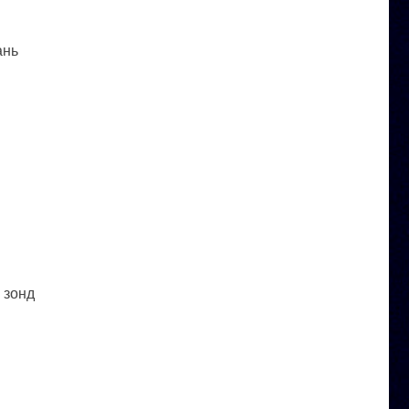
ань
 зонд