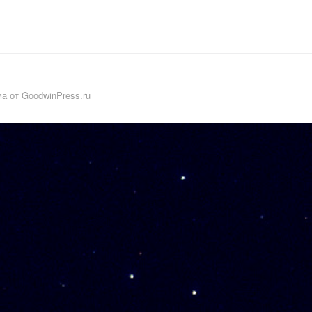
а от GoodwinPress.ru