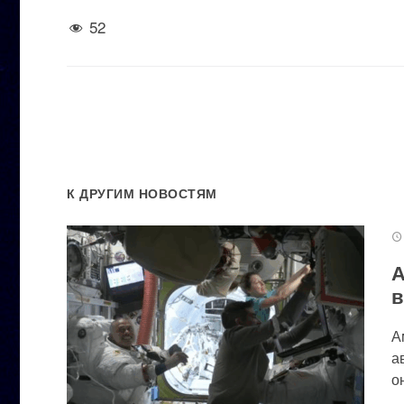
52
К ДРУГИМ НОВОСТЯМ
А
в
А
а
он