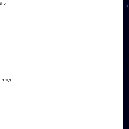
ань
 зонд