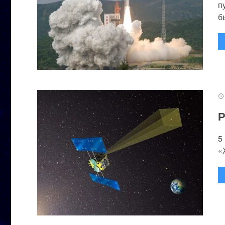
п
бы
Р
5
«