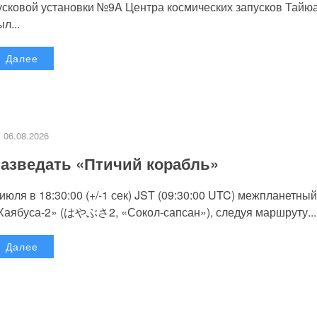
усковой установки №9A Центра космических запусков Тайю
л...
Далее
06.08.2026
азведать «Птичий корабль»
 июля в 18:30:00 (+/-1 сек) JST (09:30:00 UTC) межпланетный
Хаябуса-2» (はやぶさ2, «Сокол-сапсан»), следуя маршруту...
Далее