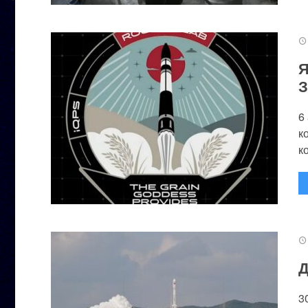
Я
З
6
к
к
Д
3