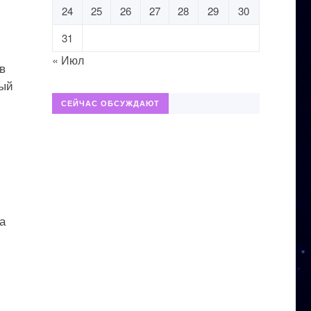
24
25
26
27
28
29
30
31
« Июл
в
ный
СЕЙЧАС ОБСУЖДАЮТ
а