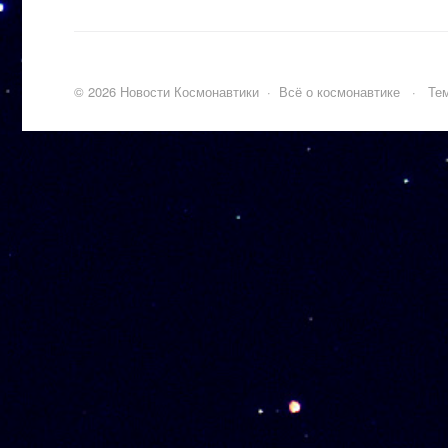
©
2026
Новости Космонавтики
·
Всё о космонавтике
·
Тем