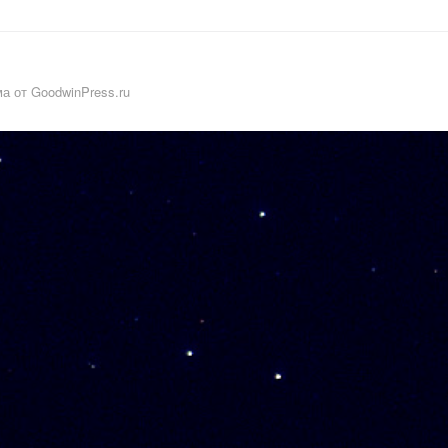
а от GoodwinPress.ru