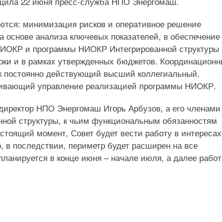
щила 22 июня пресс-служба НПО Энергомаш.
ются: минимизация рисков и оперативное решение
а основе анализа ключевых показателей, в обеспечение
ИОКР и программы НИОКР Интегрированной структуры 
роки и в рамках утвержденных бюджетов. Координацион
к постоянно действующий высший коллегиальный,
чивающий управление реализацией программы НИОКР.
директор НПО Энергомаш Игорь Арбузов, а его членами
нной структуры, к чьим функциональным обязанностям
стоящий момент, Совет будет вести работу в интересах
 в последствии, периметр будет расширен на все
ланируется в конце июня – начале июля, а далее работ