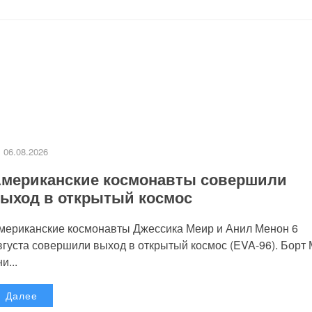
06.08.2026
мериканские космонавты совершили
ыход в открытый космос
мериканские космонавты Джессика Меир и Анил Менон 6
вгуста совершили выход в открытый космос (EVA-96). Борт
и...
Далее