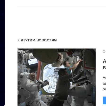
К ДРУГИМ НОВОСТЯМ
А
в
А
а
он