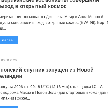
ыход в открытый космос
мериканские космонавты Джессика Меир и Анил Менон 6
вгуста совершили выход в открытый космос (EVA-96). Борт
и...
Далее
06.08.2026
понский спутник запущен из Новой
еландии
 августа 2026 г. в 09:18 UTC (12:18 мск) с площадки LC-1A
осмодрома Махиа в Новой Зеландии стартовыми командам
омпании Rocket...