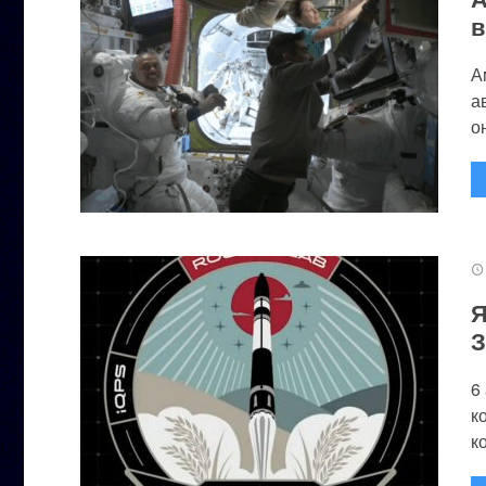
в
А
а
он
Я
З
6
к
к