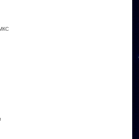
 МКС
и