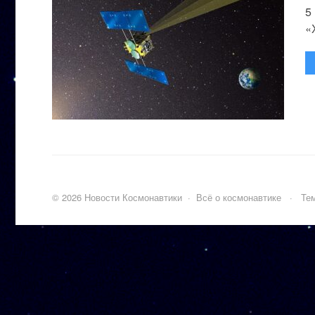
5
«
©
2026
Новости Космонавтики
·
Всё о космонавтике
·
Тем