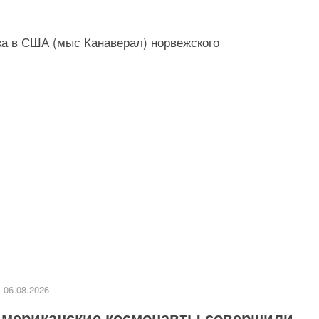
ска в США (мыс Канаверал) норвежского
06.08.2026
мериканские космонавты совершили