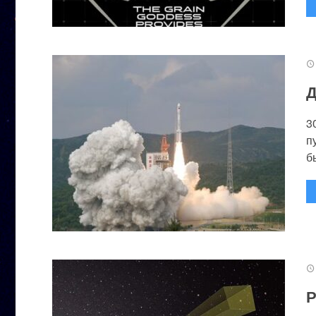
Д
3
п
бы
Р