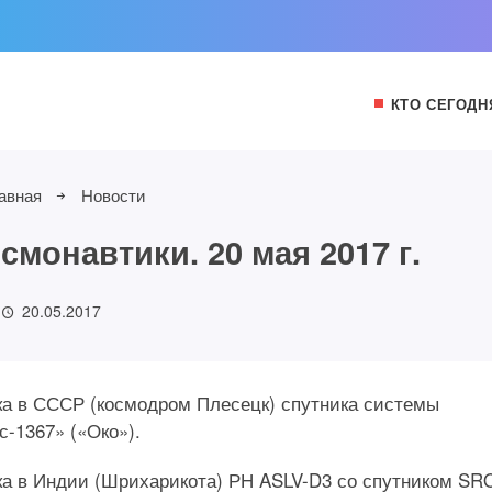
КТО СЕГОДН
авная
Новости
монавтики. 20 мая 2017 г.
20.05.2017
уска в СССР (космодром Плесецк) спутника системы
-1367» («Око»).
уска в Индии (Шрихарикота) РН ASLV-D3 со спутником SR