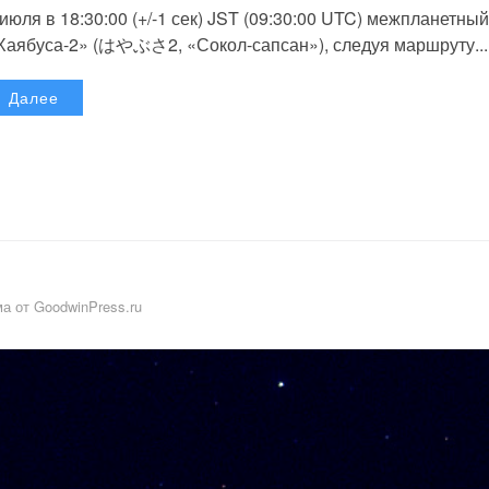
 июля в 18:30:00 (+/-1 сек) JST (09:30:00 UTC) межпланетный
Хаябуса-2» (はやぶさ2, «Сокол-сапсан»), следуя маршруту...
Далее
а от GoodwinPress.ru