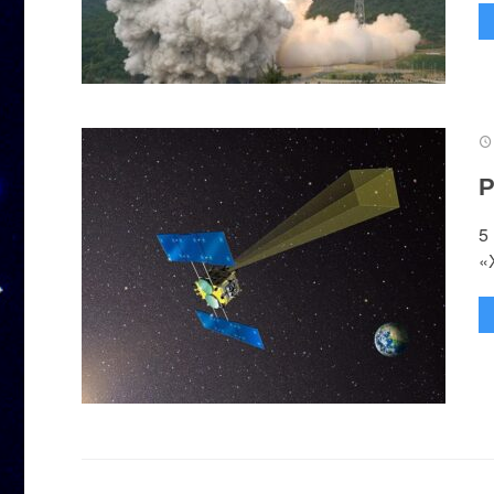
Р
5
«