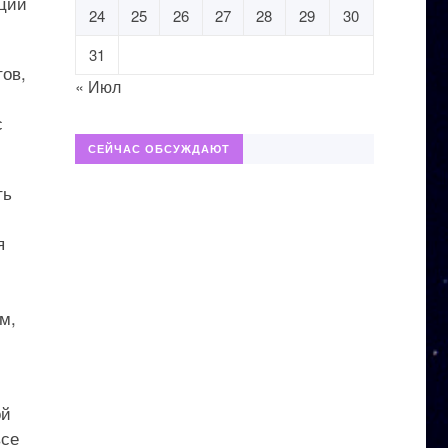
нции
24
25
26
27
28
29
30
31
тов,
« Июл
с
СЕЙЧАС ОБСУЖДАЮТ
ть
я
м,
ой
все