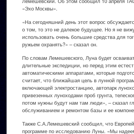
Лемешевский. Об этом сообщил 10 апреля ТА
«Эхо Москвы».
«На сегодняшний день этот вопрос обсуждаетс
о том, то это не далекое будущее. Но я не ви
использовать очень большие средства для тог
ружьем охранять?» – сказал он.
По словам Лемешевского, Луна будет осваиватьс
длительные экспедиции, но перед этим естес
автоматическими аппаратами, которые подгото
считает, что ближайшая цель в лунной програ
включающей электростанцию, автопарк лунохо
привезенных луноходами проб грунта, телеско
потом нужны будут нам там люди», – сказал гл
обслуживанием и ремонтом базы и ее компоне
Также С.А.Лемешевский сообщил, что Европейс
программе по исследованию Луны. «Мы надеем