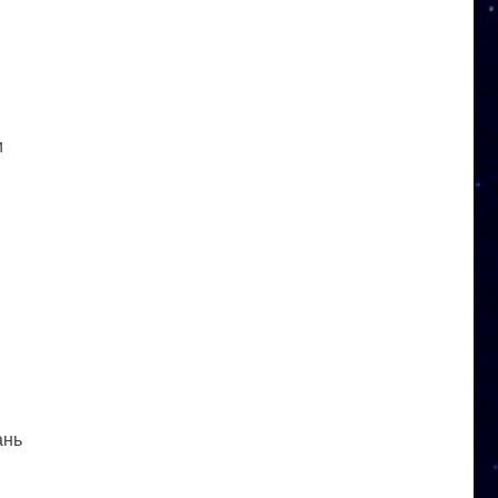
и
ань