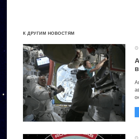
К ДРУГИМ НОВОСТЯМ
А
в
А
а
он