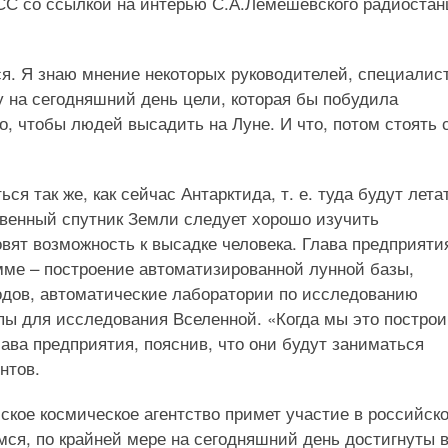
СС со ссылкой на интерью С.А.Лемешевского радиоста
я. Я знаю мнение некоторых руководителей, специалис
жу на сегодняшний день цели, которая бы побудила
о, чтобы людей высадить на Луне. И что, потом стоять 
я так же, как сейчас Антарктида, т. е. туда будут лета
твенный спутник Земли следует хорошо изучить
вят возможность к высадке человека. Глава предприяти
мме – построение автоматизированной лунной базы,
дов, автоматические лаборатории по исследованию
пы для исследования Вселенной. «Когда мы это построи
ава предприятия, пояснив, что они будут заниматься
нтов.
кое космическое агентство примет участие в российск
ся, по крайней мере на сегодняшний день достигнуты 