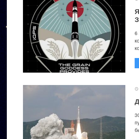
Я
З
6
к
к
Д
3
п
бы