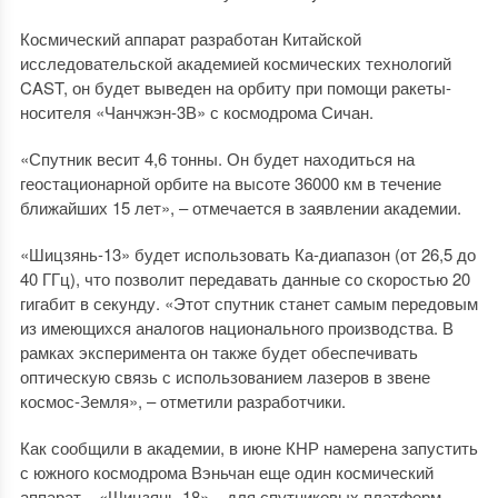
Космический аппарат разработан Китайской
исследовательской академией космических технологий
CAST, он будет выведен на орбиту при помощи ракеты-
носителя «Чанчжэн-3В» с космодрома Сичан.
«Спутник весит 4,6 тонны. Он будет находиться на
геостационарной орбите на высоте 36000 км в течение
ближайших 15 лет», – отмечается в заявлении академии.
«Шицзянь-13» будет использовать Ка-диапазон (от 26,5 до
40 ГГц), что позволит передавать данные со скоростью 20
гигабит в секунду. «Этот спутник станет самым передовым
из имеющихся аналогов национального производства. В
рамках эксперимента он также будет обеспечивать
оптическую связь с использованием лазеров в звене
космос-Земля», – отметили разработчики.
Как сообщили в академии, в июне КНР намерена запустить
с южного космодрома Вэньчан еще один космический
аппарат – «Шицзянь-18» – для спутниковых платформ