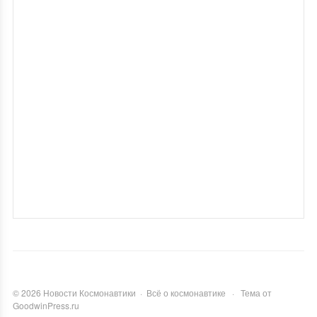
©
2026
Новости Космонавтики
·
Всё о космонавтике
·
Тема от
GoodwinPress.ru