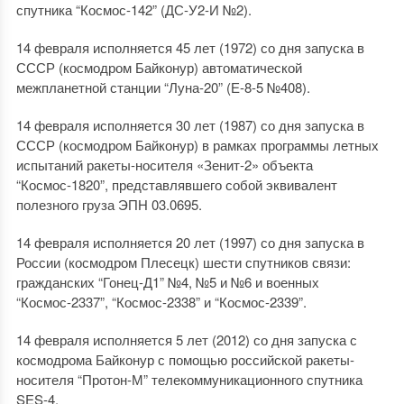
спутника “Космос-142” (ДС-У2-И №2).
14 февраля исполняется 45 лет (1972) со дня запуска в
СССР (космодром Байконур) автоматической
межпланетной станции “Луна-20” (Е-8-5 №408).
14 февраля исполняется 30 лет (1987) со дня запуска в
СССР (космодром Байконур) в рамках программы летных
испытаний ракеты-носителя «Зенит-2» объекта
“Космос-1820”, представлявшего собой эквивалент
полезного груза ЭПН 03.0695.
14 февраля исполняется 20 лет (1997) со дня запуска в
России (космодром Плесецк) шести спутников связи:
гражданских “Гонец-Д1” №4, №5 и №6 и военных
“Космос-2337”, “Космос-2338” и “Космос-2339”.
14 февраля исполняется 5 лет (2012) со дня запуска с
космодрома Байконур с помощью российской ракеты-
носителя “Протон-М” телекоммуникационного спутника
SES-4.