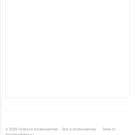
©
2026
Новости Космонавтики
·
Всё о космонавтике
·
Тема от
GoodwinPress.ru