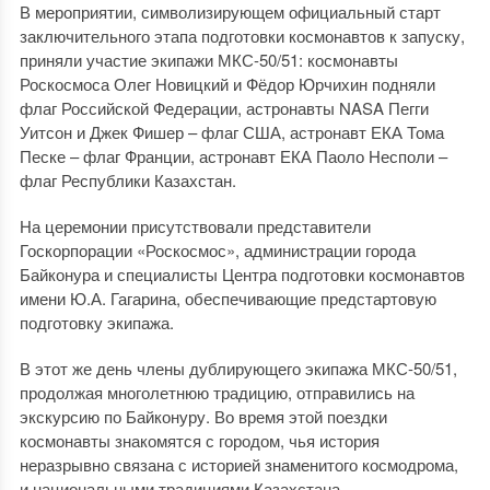
В мероприятии, символизирующем официальный старт
заключительного этапа подготовки космонавтов к запуску,
приняли участие экипажи МКС-50/51: космонавты
Роскосмоса Олег Новицкий и Фёдор Юрчихин подняли
флаг Российской Федерации, астронавты NASA Пегги
Уитсон и Джек Фишер – флаг США, астронавт ЕКА Тома
Песке – флаг Франции, астронавт ЕКА Паоло Несполи –
флаг Республики Казахстан.
На церемонии присутствовали представители
Госкорпорации «Роскосмос», администрации города
Байконура и специалисты Центра подготовки космонавтов
имени Ю.А. Гагарина, обеспечивающие предстартовую
подготовку экипажа.
В этот же день члены дублирующего экипажа МКС-50/51,
продолжая многолетнюю традицию, отправились на
экскурсию по Байконуру. Во время этой поездки
космонавты знакомятся с городом, чья история
неразрывно связана с историей знаменитого космодрома,
и национальными традициями Казахстана.