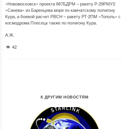
«Новомосковск» проекта 667БДРМ – ракету Р-29РМУ2
«Синева» из Баренцева моря по камчатскому полигону
Кура, а боевой расчет РВСН – ракету РТ-2ПМ «Тополь» с
космодрома Плесецк также по полигону Кура.
А.Ж.
42
К ДРУГИМ НОВОСТЯМ