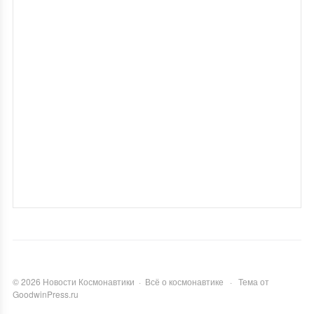
©
2026
Новости Космонавтики
·
Всё о космонавтике
·
Тема от
GoodwinPress.ru