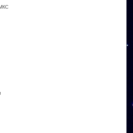
 МКС
и