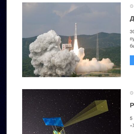
Д
3
п
бы
Р
5
«