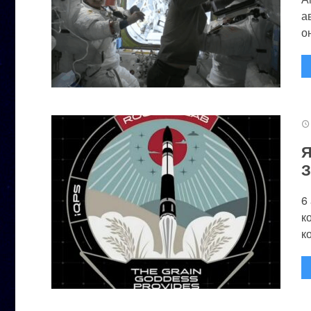
а
он
Я
З
6
к
к