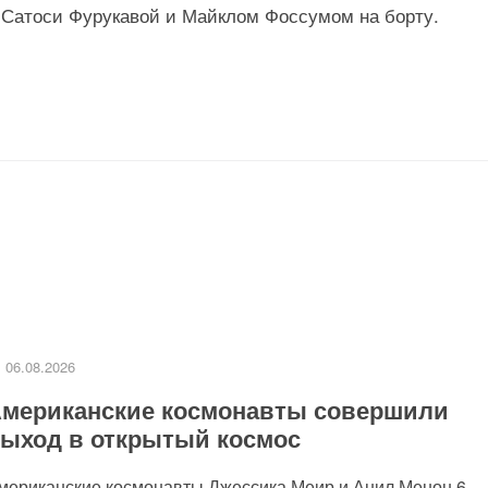
 Сатоси Фурукавой и Майклом Фоссумом на борту.
06.08.2026
мериканские космонавты совершили
ыход в открытый космос
мериканские космонавты Джессика Меир и Анил Менон 6