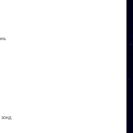
ань
 зонд