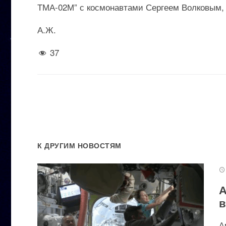
ТМА-02М” с космонавтами Сергеем Волковым,
А.Ж.
37
К ДРУГИМ НОВОСТЯМ
А
в
А