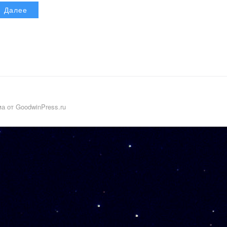
Далее
а от GoodwinPress.ru