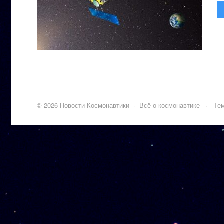
©
2026
Новости Космонавтики
·
Всё о космонавтике
·
Тем