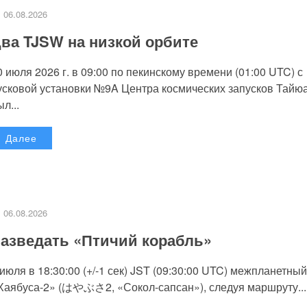
06.08.2026
ва TJSW на низкой орбите
0 июля 2026 г. в 09:00 по пекинскому времени (01:00 UTC) с
усковой установки №9A Центра космических запусков Тайю
л...
Далее
06.08.2026
азведать «Птичий корабль»
 июля в 18:30:00 (+/-1 сек) JST (09:30:00 UTC) межпланетный
Хаябуса-2» (はやぶさ2, «Сокол-сапсан»), следуя маршруту...