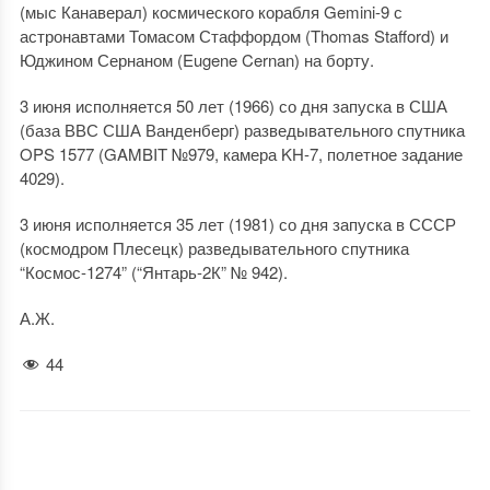
(мыс Канаверал) космического корабля Gemini-9 с
астронавтами Томасом Стаффордом (Thomas Stafford) и
Юджином Сернаном (Eugene Cernan) на борту.
3 июня исполняется 50 лет (1966) со дня запуска в США
(база ВВС США Ванденберг) разведывательного спутника
OPS 1577 (GAMBIT №979, камера KH-7, полетное задание
4029).
3 июня исполняется 35 лет (1981) со дня запуска в СССР
(космодром Плесецк) разведывательного спутника
“Космос-1274” (“Янтарь-2К” № 942).
А.Ж.
44